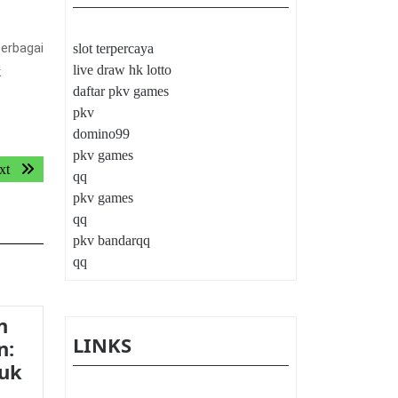
berbagai
slot terpercaya
live draw hk lotto
k
daftar pkv games
pkv
domino99
pkv games
Next
xt
qq
post:
pkv games
qq
pkv bandarqq
qq
n
LINKS
n:
tuk
guasai