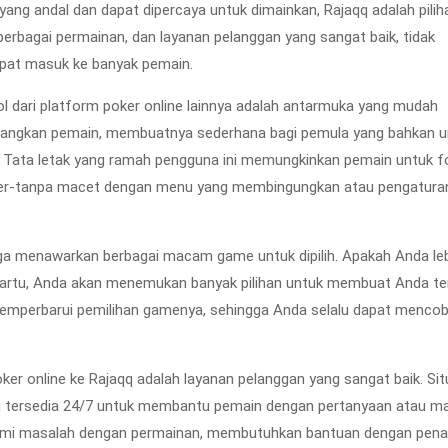
ang andal dan dapat dipercaya untuk dimainkan, Rajaqq adalah pilih
rbagai permainan, dan layanan pelanggan yang sangat baik, tidak
pat masuk ke banyak pemain.
 dari platform poker online lainnya adalah antarmuka yang mudah
mbangkan pemain, membuatnya sederhana bagi pemula yang bahkan u
Tata letak yang ramah pengguna ini memungkinkan pemain untuk f
oker-tanpa macet dengan menu yang membingungkan atau pengatura
ga menawarkan berbagai macam game untuk dipilih. Apakah Anda le
kartu, Anda akan menemukan banyak pilihan untuk membuat Anda te
 memperbarui pemilihan gamenya, sehingga Anda selalu dapat menco
er online ke Rajaqq adalah layanan pelanggan yang sangat baik. Situ
ng tersedia 24/7 untuk membantu pemain dengan pertanyaan atau m
ami masalah dengan permainan, membutuhkan bantuan dengan penar