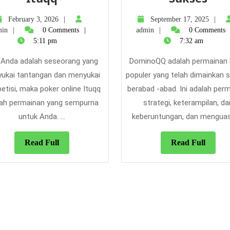
n
Sisi
Mai
February
S
February 3, 2026
September 17, 2025
Q:
Kompetitif
Do
admin
3,
admin
17
min
0 Comments
admin
0 Comments
Anda
Logi
2026
2
5:11 pm
7:32 am
dengan
Tips
 Anda adalah seseorang yang
Poker
DominoQQ adalah permainan 
dan
Online
Trik
ukai tantangan dan menyukai
populer yang telah dimainkan 
n
Ituqq
unt
etisi, maka poker online Ituqq
berabad -abad. Ini adalah per
Suk
lah permainan yang sempurna
strategi, keterampilan, da
untuk Anda. ...
keberuntungan, dan menguasa
Read
Read
Read Full
Read Full
Full
Full