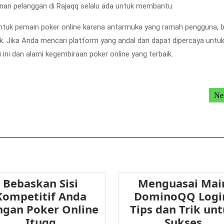
anan pelanggan di Rajaqq selalu ada untuk membantu.
untuk pemain poker online karena antarmuka yang ramah pengguna, 
k. Jika Anda mencari platform yang andal dan dapat dipercaya untu
ri ini dan alami kegembiraan poker online yang terbaik.
Ne
Bebaskan Sisi
Menguasai Mai
Kompetitif Anda
DominoQQ Logi
ngan Poker Online
Tips dan Trik un
kan
Bebaskan
Men
Ituqq
Sukses