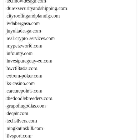
technowdesign.com
durexsecurityandshipping.com
cityroofingandplannig.com
ivdabergasa.com
juyultadesga.com
real-crypto-services.com
mypetzworld.com
infounty.com
investparaguay-eu.com
bwc88asia.com
extrem-poker.com
ks-casino.com
carcarepoints.com
thedoodlebreeders.com
grupohugodias.com
deqair.com
techsilvers.com
ningkatinskill.com
fivsport.com