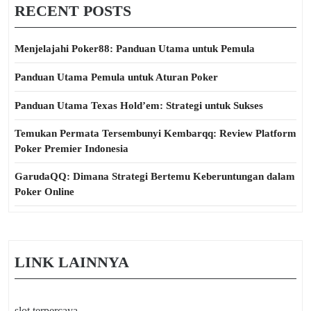
RECENT POSTS
Menjelajahi Poker88: Panduan Utama untuk Pemula
Panduan Utama Pemula untuk Aturan Poker
Panduan Utama Texas Hold’em: Strategi untuk Sukses
Temukan Permata Tersembunyi Kembarqq: Review Platform
Poker Premier Indonesia
GarudaQQ: Dimana Strategi Bertemu Keberuntungan dalam
Poker Online
LINK LAINNYA
slot terpercaya