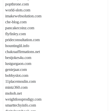
popthrone.com
world-slots.com
imakewebsolution.com
che-blog.com
pancakecoinz.com
flyfinley.com
prideconsultation.com
hountinglil.info
chakraaffirmations.net
bestjokes4u.com
lustgurgaon.com
geniejaar.com
bobbyslot.com
11placemoulin.com
mintz360.com
mohob.net
weightlossprodigy.com
smarttechyinfo.com