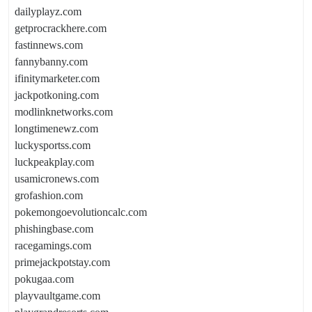
dailyplayz.com
getprocrackhere.com
fastinnews.com
fannybanny.com
ifinitymarketer.com
jackpotkoning.com
modlinknetworks.com
longtimenewz.com
luckysportss.com
luckpeakplay.com
usamicronews.com
grofashion.com
pokemongoevolutioncalc.com
phishingbase.com
racegamings.com
primejackpotstay.com
pokugaa.com
playvaultgame.com