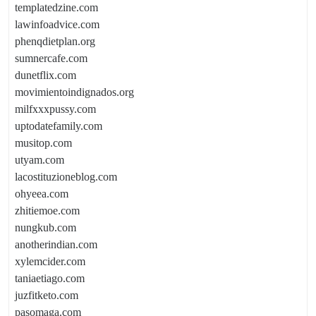
templatedzine.com
lawinfoadvice.com
phenqdietplan.org
sumnercafe.com
dunetflix.com
movimientoindignados.org
milfxxxpussy.com
uptodatefamily.com
musitop.com
utyam.com
lacostituzioneblog.com
ohyeea.com
zhitiemoe.com
nungkub.com
anotherindian.com
xylemcider.com
taniaetiago.com
juzfitketo.com
pasomaga.com