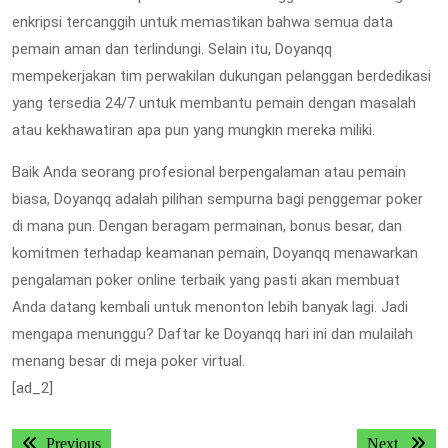
enkripsi tercanggih untuk memastikan bahwa semua data
pemain aman dan terlindungi. Selain itu, Doyanqq
mempekerjakan tim perwakilan dukungan pelanggan berdedikasi
yang tersedia 24/7 untuk membantu pemain dengan masalah
atau kekhawatiran apa pun yang mungkin mereka miliki.
Baik Anda seorang profesional berpengalaman atau pemain
biasa, Doyanqq adalah pilihan sempurna bagi penggemar poker
di mana pun. Dengan beragam permainan, bonus besar, dan
komitmen terhadap keamanan pemain, Doyanqq menawarkan
pengalaman poker online terbaik yang pasti akan membuat
Anda datang kembali untuk menonton lebih banyak lagi. Jadi
mengapa menunggu? Daftar ke Doyanqq hari ini dan mulailah
menang besar di meja poker virtual.
[ad_2]
Post
Previous
Next
Previous
Next