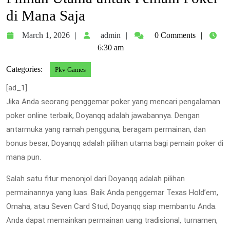
di Mana Saja
March
admin
March 1, 2026
admin
0 Comments
1,
6:30 am
2026
Categories:
Pkv Games
[ad_1]
Jika Anda seorang penggemar poker yang mencari pengalaman
poker online terbaik, Doyanqq adalah jawabannya. Dengan
antarmuka yang ramah pengguna, beragam permainan, dan
bonus besar, Doyanqq adalah pilihan utama bagi pemain poker di
mana pun.
Salah satu fitur menonjol dari Doyanqq adalah pilihan
permainannya yang luas. Baik Anda penggemar Texas Hold’em,
Omaha, atau Seven Card Stud, Doyanqq siap membantu Anda.
Anda dapat memainkan permainan uang tradisional, turnamen,