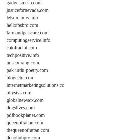
gadgetsmesh.com
justicefornevada.com
leisuretours.info
hellotbsbro.com
farmandpetscare.com
computingservice.info
caiofracini.com
techpositive.info
unseonrang.com
pak-urdu-poetry.com
blogcetra.com
internetmarketingsolutions.co
ollystvs.com
globalnewscx.com
dogslives.com
pdfbookplanet.com
queenofrattan.com
thequeenofrattan.com
denohubpro.com