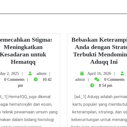
emecahkan Stigma:
Bebaskan Keterampi
Meningkatkan
Anda dengan Strat
Kesadaran untuk
Terbukti Mendomin
Memecahkan
Be
Hematqq
Aduqq Ini
Stigma:
Ket
May
admin
Apri
May 2, 2025
admin
April 16, 2026
Meningkatkan
An
2,
admin
16,
0 Comments
10:42
admin
0 Comments
Kesadaran
den
2025
2026
pm
8:54 pm
untuk
Str
d_1] HematQQ, juga dikenal
[ad_1] Aduqq adalah perma
Hematqq
Ter
agai hematoxylin dan eosin,
kartu populer yang membutu
Me
h teknik pewarnaan umum yang
keterampilan, strategi, dan se
Ad
Ini
nakan dalam bidang histologi
keberuntungan untuk menang.