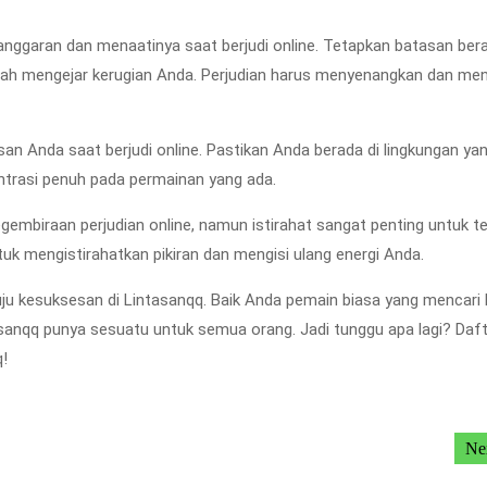
nggaran dan menaatinya saat berjudi online. Tetapkan batasan ber
nah mengejar kerugian Anda. Perjudian harus menyenangkan dan men
n Anda saat berjudi online. Pastikan Anda berada di lingkungan ya
trasi penuh pada permainan yang ada.
egembiraan perjudian online, namun istirahat sangat penting untuk t
tuk mengistirahatkan pikiran dan mengisi ulang energi Anda.
ju kesuksesan di Lintasanqq. Baik Anda pemain biasa yang mencari 
asanqq punya sesuatu untuk semua orang. Jadi tunggu apa lagi? Daft
q!
Ne