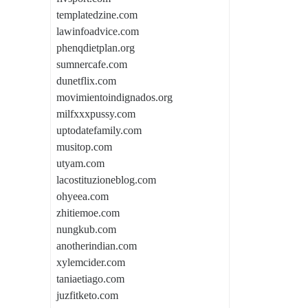
templatedzine.com
lawinfoadvice.com
phenqdietplan.org
sumnercafe.com
dunetflix.com
movimientoindignados.org
milfxxxpussy.com
uptodatefamily.com
musitop.com
utyam.com
lacostituzioneblog.com
ohyeea.com
zhitiemoe.com
nungkub.com
anotherindian.com
xylemcider.com
taniaetiago.com
juzfitketo.com