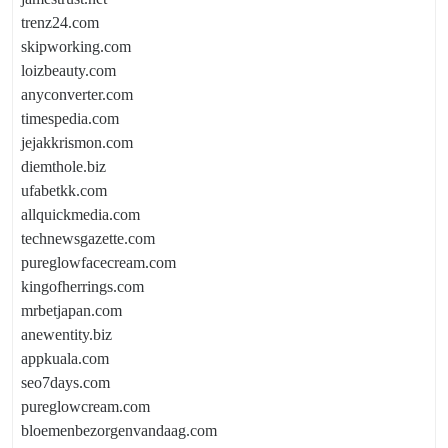
trenz24.com
skipworking.com
loizbeauty.com
anyconverter.com
timespedia.com
jejakkrismon.com
diemthole.biz
ufabetkk.com
allquickmedia.com
technewsgazette.com
pureglowfacecream.com
kingofherrings.com
mrbetjapan.com
anewentity.biz
appkuala.com
seo7days.com
pureglowcream.com
bloemenbezorgenvandaag.com