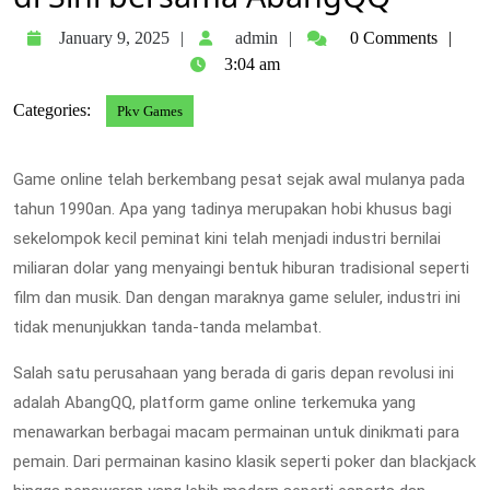
January
admin
January 9, 2025
admin
0 Comments
9,
3:04 am
2025
Categories:
Pkv Games
Game online telah berkembang pesat sejak awal mulanya pada
tahun 1990an. Apa yang tadinya merupakan hobi khusus bagi
sekelompok kecil peminat kini telah menjadi industri bernilai
miliaran dolar yang menyaingi bentuk hiburan tradisional seperti
film dan musik. Dan dengan maraknya game seluler, industri ini
tidak menunjukkan tanda-tanda melambat.
Salah satu perusahaan yang berada di garis depan revolusi ini
adalah AbangQQ, platform game online terkemuka yang
menawarkan berbagai macam permainan untuk dinikmati para
pemain. Dari permainan kasino klasik seperti poker dan blackjack