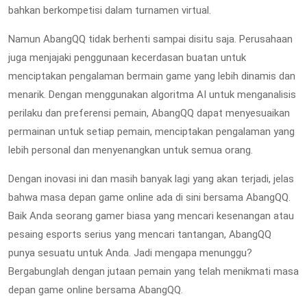
bahkan berkompetisi dalam turnamen virtual.
Namun AbangQQ tidak berhenti sampai disitu saja. Perusahaan
juga menjajaki penggunaan kecerdasan buatan untuk
menciptakan pengalaman bermain game yang lebih dinamis dan
menarik. Dengan menggunakan algoritma AI untuk menganalisis
perilaku dan preferensi pemain, AbangQQ dapat menyesuaikan
permainan untuk setiap pemain, menciptakan pengalaman yang
lebih personal dan menyenangkan untuk semua orang.
Dengan inovasi ini dan masih banyak lagi yang akan terjadi, jelas
bahwa masa depan game online ada di sini bersama AbangQQ.
Baik Anda seorang gamer biasa yang mencari kesenangan atau
pesaing esports serius yang mencari tantangan, AbangQQ
punya sesuatu untuk Anda. Jadi mengapa menunggu?
Bergabunglah dengan jutaan pemain yang telah menikmati masa
depan game online bersama AbangQQ.