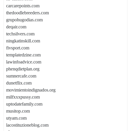
carcarepoints.com
thedoodlebreeders.com
grupohugodias.com
deqair.com
techsilvers.com
ningkatinskill.com
fivsport.com
templatedzine.com
lawinfoadvice.com
phenqdietplan.org
sumnercafe.com
dunetflix.com
movimientoindignados.org
milfxxxpussy.com
uptodatefamily.com
musitop.com
utyam.com
lacostituzioneblog.com