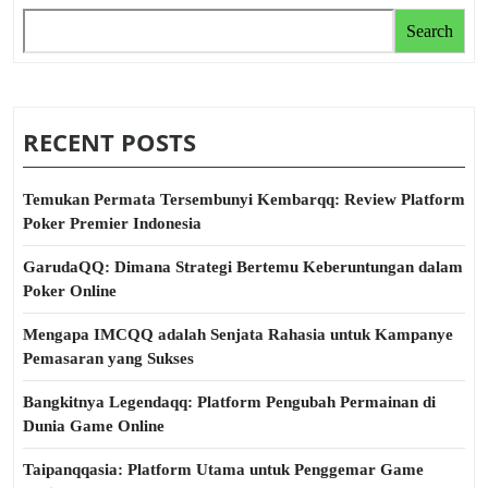
Search
RECENT POSTS
Temukan Permata Tersembunyi Kembarqq: Review Platform
Poker Premier Indonesia
GarudaQQ: Dimana Strategi Bertemu Keberuntungan dalam
Poker Online
Mengapa IMCQQ adalah Senjata Rahasia untuk Kampanye
Pemasaran yang Sukses
Bangkitnya Legendaqq: Platform Pengubah Permainan di
Dunia Game Online
Taipanqqasia: Platform Utama untuk Penggemar Game