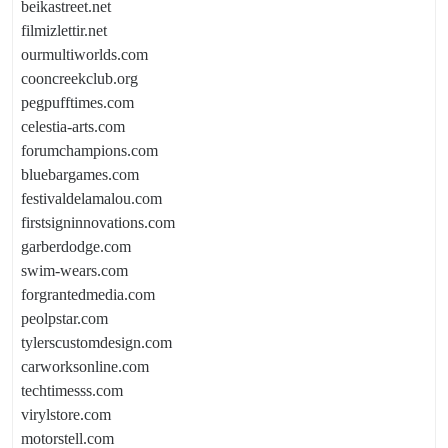
beikastreet.net
filmizlettir.net
ourmultiworlds.com
cooncreekclub.org
pegpufftimes.com
celestia-arts.com
forumchampions.com
bluebargames.com
festivaldelamalou.com
firstsigninnovations.com
garberdodge.com
swim-wears.com
forgrantedmedia.com
peolpstar.com
tylerscustomdesign.com
carworksonline.com
techtimesss.com
virylstore.com
motorstell.com