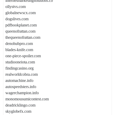
internetmarketingsolutions.co
ollystvs.com
globalnewscx.com
dogslives.com
pdfbookplanet.com
queenofrattan.com
thequeenofrattan.com
denohubpro.com
blades-knife.com
one-piece-spoiler.com
studiooneiota.com
findingcasino.org
realworldcobra.com
automachine.info
autospeedsters.info
wagerchampion.info
monomousumicontest.com
deadricklingo.com
skyglobefx.com