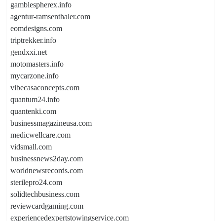
gamblespherex.info
agentur-ramsenthaler.com
eomdesigns.com
triptrekker.info
gendxxi.net
motomasters.info
mycarzone.info
vibecasaconcepts.com
quantum24.info
quantenki.com
businessmagazineusa.com
medicwellcare.com
vidsmall.com
businessnews2day.com
worldnewsrecords.com
sterilepro24.com
solidtechbusiness.com
reviewcardgaming.com
experiencedexpertstowingservice.com