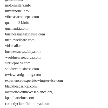
motomasters.info
mycarzone.info
vibecasaconcepts.com
quantum24.info
quantenki.com
businessmagazineusa.com
medicwellcare.com
vidsmall.com
businessnews2day.com
worldnewsrecords.com
sterilepro24.com
solidtechbusiness.com
reviewcardgaming.com
experiencedexpertstowingservice.com
blackheadsshop.com
location-voiture-casablanca.org
kpaulbartelme.com
comedyclubofhiltonhead.com