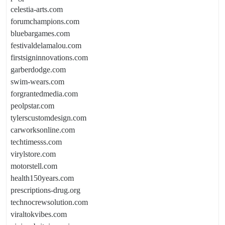
celestia-arts.com
forumchampions.com
bluebargames.com
festivaldelamalou.com
firstsigninnovations.com
garberdodge.com
swim-wears.com
forgrantedmedia.com
peolpstar.com
tylerscustomdesign.com
carworksonline.com
techtimesss.com
virylstore.com
motorstell.com
health150years.com
prescriptions-drug.org
technocrewsolution.com
viraltokvibes.com