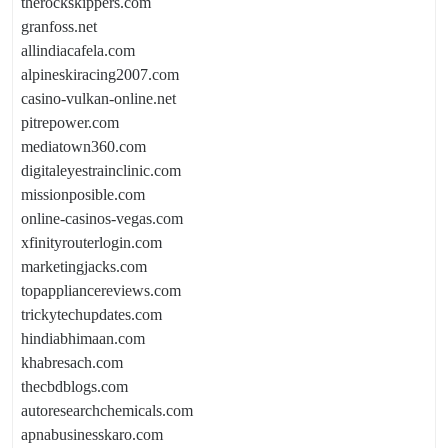
therockskippers.com
granfoss.net
allindiacafela.com
alpineskiracing2007.com
casino-vulkan-online.net
pitrepower.com
mediatown360.com
digitaleyestrainclinic.com
missionposible.com
online-casinos-vegas.com
xfinityrouterlogin.com
marketingjacks.com
topappliancereviews.com
trickytechupdates.com
hindiabhimaan.com
khabresach.com
thecbdblogs.com
autoresearchchemicals.com
apnabusinesskaro.com