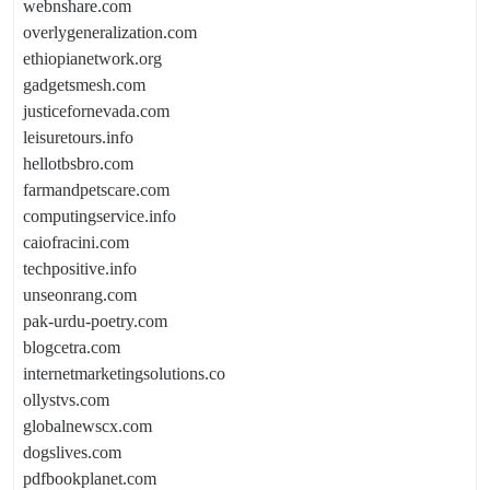
webnshare.com
overlygeneralization.com
ethiopianetwork.org
gadgetsmesh.com
justicefornevada.com
leisuretours.info
hellotbsbro.com
farmandpetscare.com
computingservice.info
caiofracini.com
techpositive.info
unseonrang.com
pak-urdu-poetry.com
blogcetra.com
internetmarketingsolutions.co
ollystvs.com
globalnewscx.com
dogslives.com
pdfbookplanet.com