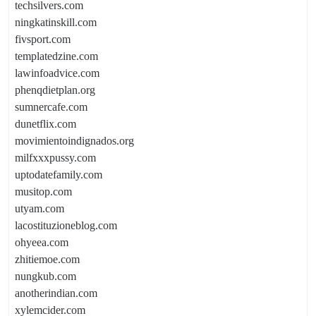
techsilvers.com
ningkatinskill.com
fivsport.com
templatedzine.com
lawinfoadvice.com
phenqdietplan.org
sumnercafe.com
dunetflix.com
movimientoindignados.org
milfxxxpussy.com
uptodatefamily.com
musitop.com
utyam.com
lacostituzioneblog.com
ohyeea.com
zhitiemoe.com
nungkub.com
anotherindian.com
xylemcider.com