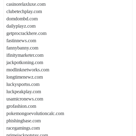
casinorelaxluxe.com
clubetechplay.com
domdombd.com
dailyplayz.com
getprocrackhere.com
fastinnews.com
fannybanny.com
ifinitymarketer.com
jackpotkoning.com
modlinknetworks.com
longtimenewz.com
luckysportss.com
luckpeakplay.com
usamicronews.com
grofashion.com
pokemongoevolutioncalc.com
phishingbase.com
racegamings.com
primejackpotstay.com