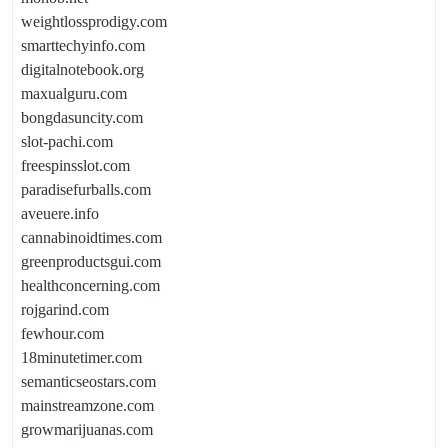
weightlossprodigy.com
smarttechyinfo.com
digitalnotebook.org
maxualguru.com
bongdasuncity.com
slot-pachi.com
freespinsslot.com
paradisefurballs.com
aveuere.info
cannabinoidtimes.com
greenproductsgui.com
healthconcerning.com
rojgarind.com
fewhour.com
18minutetimer.com
semanticseostars.com
mainstreamzone.com
growmarijuanas.com