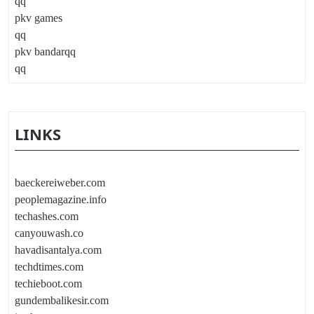
qq
pkv games
qq
pkv bandarqq
qq
LINKS
baeckereiweber.com
peoplemagazine.info
techashes.com
canyouwash.co
havadisantalya.com
techdtimes.com
techieboot.com
gundembalikesir.com