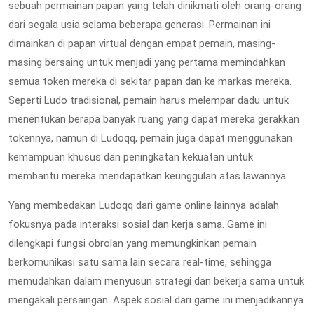
sebuah permainan papan yang telah dinikmati oleh orang-orang
dari segala usia selama beberapa generasi. Permainan ini
dimainkan di papan virtual dengan empat pemain, masing-
masing bersaing untuk menjadi yang pertama memindahkan
semua token mereka di sekitar papan dan ke markas mereka.
Seperti Ludo tradisional, pemain harus melempar dadu untuk
menentukan berapa banyak ruang yang dapat mereka gerakkan
tokennya, namun di Ludoqq, pemain juga dapat menggunakan
kemampuan khusus dan peningkatan kekuatan untuk
membantu mereka mendapatkan keunggulan atas lawannya.
Yang membedakan Ludoqq dari game online lainnya adalah
fokusnya pada interaksi sosial dan kerja sama. Game ini
dilengkapi fungsi obrolan yang memungkinkan pemain
berkomunikasi satu sama lain secara real-time, sehingga
memudahkan dalam menyusun strategi dan bekerja sama untuk
mengakali persaingan. Aspek sosial dari game ini menjadikannya