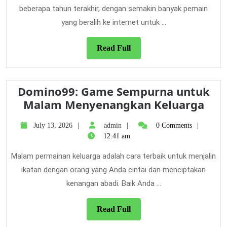
per
beberapa tahun terakhir, dengan semakin banyak pemain
kasi
yang beralih ke internet untuk ...
onli
Read
Read Full
Full
Domino99: Game Sempurna untuk
Dom
Malam Menyenangkan Keluarga
Ga
July
admin
July 13, 2026
admin
0 Comments
Sem
13,
12:41 am
unt
2026
Mal
Malam permainan keluarga adalah cara terbaik untuk menjalin
Men
ikatan dengan orang yang Anda cintai dan menciptakan
Kel
kenangan abadi. Baik Anda ...
Read
Read Full
Full