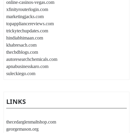
online-casinos-vegas.com
xfinityrouterlogin.com
marketingjacks.com
topappliancereviews.com
trickytechupdates.com
hindiabhimaan.com
khabresach.com
thecbdblogs.com
autoresearchchemicals.com
apnabusinesskaro.com
suleckiego.com
LINKS
thecedarglenmaltshop.com
georgemason.org