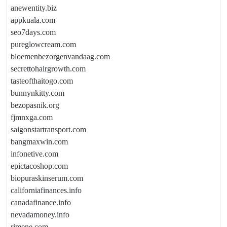
anewentity.biz
appkuala.com
seo7days.com
pureglowcream.com
bloemenbezorgenvandaag.com
secrettohairgrowth.com
tasteofthaitogo.com
bunnynkitty.com
bezopasnik.org
fjmnxga.com
saigonstartransport.com
bangmaxwin.com
infonetive.com
epictacoshop.com
biopuraskinserum.com
californiafinances.info
canadafinance.info
nevadamoney.info
rimene.com