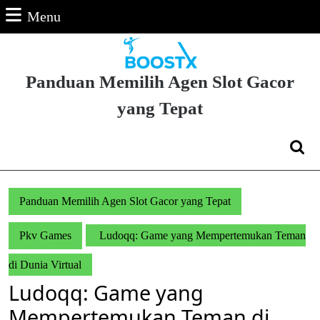
Skip
Menu
Menu
to
content
Skip
to
Panduan Memilih Agen Slot Gacor
Content
yang Tepat
Search
for:
Panduan Memilih Agen Slot Gacor yang Tepat
Pkv Games
Ludoqq: Game yang Mempertemukan Teman
di Dunia Virtual
Ludoqq: Game yang
Mempertemukan Teman di