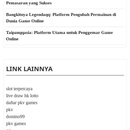
Pemasaran yang Sukses
Bangkitnya Legendaqq: Platform Pengubah Permainan di
Dunia Game Online
Taipanqqasia: Platform Utama untuk Penggemar Game
Online
LINK LAINNYA
slot terpercaya
live draw hk lotto
daftar pkv games
pkv
domino99
pkv games