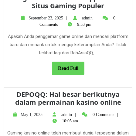
Menjelaja
Situs Gaming Populer
Kegagala
September
admin
September 23, 2025
admin
0
dan
23,
Comments
9:53 pm
Kegembi
2025
Rahasiaq
Apakah Anda penggemar game online dan mencari platform
Ulasan
baru dan menarik untuk menguji keterampilan Anda? Tidak
Situs
terlihat lagi dari RahAsiaQQ, ...
Gaming
Populer
Read
Read Full
Full
DEPOQQ: Hal besar berikutnya
DEP
dalam permainan kasino online
Hal
May
admin
May 1, 2025
admin
0 Comments
besa
1,
10:05 am
beri
2025
dal
Gaming kasino online telah membuat dunia terpesona dalam