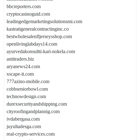
bbcreporters.com
cryptocasinoguid.com
leadingedgemarketingsolutionsmi.com
kastratigeneralcontractinginc.co
bestwholesalenfljerseysshop.com
openlivinglabdays14.com
ayurvedakonsultti-kari-nokela.com
antitraders.biz
aryanews24.com
xscape-it.com
777azino-mobile.com
cobbseniorbowl.com
technowdesign.com
durexsecurityandshipping.com
cityroofingandplannig.com
ivdabergasa.com
juyultadesga.com
real-crypto-services.com