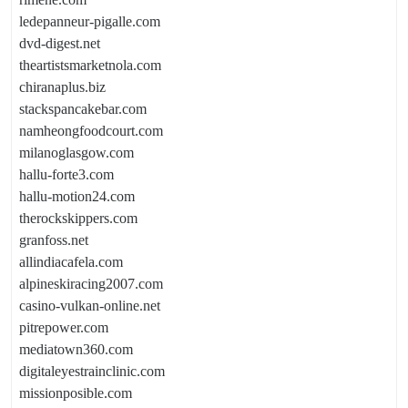
ledepanneur-pigalle.com
dvd-digest.net
theartistsmarketnola.com
chiranaplus.biz
stackspancakebar.com
namheongfoodcourt.com
milanoglasgow.com
hallu-forte3.com
hallu-motion24.com
therockskippers.com
granfoss.net
allindiacafela.com
alpineskiracing2007.com
casino-vulkan-online.net
pitrepower.com
mediatown360.com
digitaleyestrainclinic.com
missionposible.com