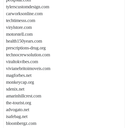
tylerscustomdesign.com
carworksonline.com
techtimesss.com
virylstore.com
motorstell.com
health150years.com
prescriptions-drug.org
technocrewsolution.com
viraltokvibes.com
vivianebritoimoveis.com
magforbes.net
monkeycap.org
sdenix.net
amarinhillcrest.com
the-tourist.org
advogato.net
isafebag.net
bloombergz.com