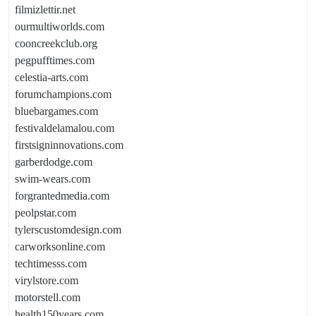
filmizlettir.net
ourmultiworlds.com
cooncreekclub.org
pegpufftimes.com
celestia-arts.com
forumchampions.com
bluebargames.com
festivaldelamalou.com
firstsigninnovations.com
garberdodge.com
swim-wears.com
forgrantedmedia.com
peolpstar.com
tylerscustomdesign.com
carworksonline.com
techtimesss.com
virylstore.com
motorstell.com
health150years.com