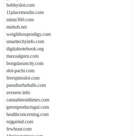
bobbyslot.com
11placemoulin.com
mintz360.com
mohob.net
weightlossprodigy.com
smarttechyinfo.com
digitalnotebook.org
maxualguru.com
bongdasuncity.com
slot-pachi.com
freespinsslot.com
paradisefurballs.com
aveuere.info
cannabinoidtimes.com
greenproductsgui.com
healthconcerning.com
rojgarind.com
fewhour.com