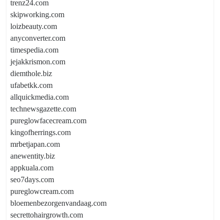
trenz24.com
skipworking.com
loizbeauty.com
anyconverter.com
timespedia.com
jejakkrismon.com
diemthole.biz
ufabetkk.com
allquickmedia.com
technewsgazette.com
pureglowfacecream.com
kingofherrings.com
mrbetjapan.com
anewentity.biz
appkuala.com
seo7days.com
pureglowcream.com
bloemenbezorgenvandaag.com
secrettohairgrowth.com