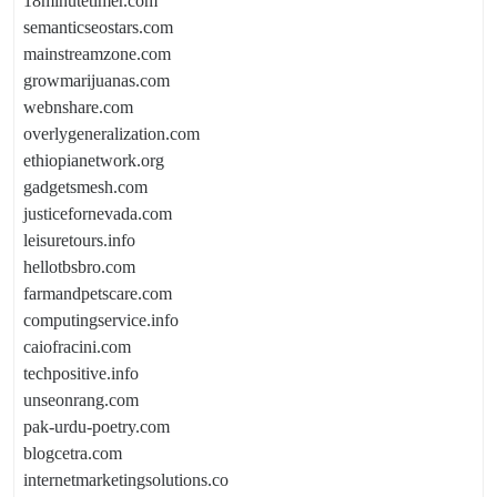
18minutetimer.com
semanticseostars.com
mainstreamzone.com
growmarijuanas.com
webnshare.com
overlygeneralization.com
ethiopianetwork.org
gadgetsmesh.com
justicefornevada.com
leisuretours.info
hellotbsbro.com
farmandpetscare.com
computingservice.info
caiofracini.com
techpositive.info
unseonrang.com
pak-urdu-poetry.com
blogcetra.com
internetmarketingsolutions.co