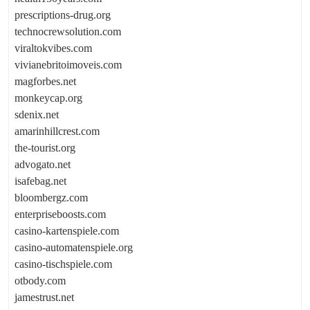
prescriptions-drug.org
technocrewsolution.com
viraltokvibes.com
vivianebritoimoveis.com
magforbes.net
monkeycap.org
sdenix.net
amarinhillcrest.com
the-tourist.org
advogato.net
isafebag.net
bloombergz.com
enterpriseboosts.com
casino-kartenspiele.com
casino-automatenspiele.org
casino-tischspiele.com
otbody.com
jamestrust.net