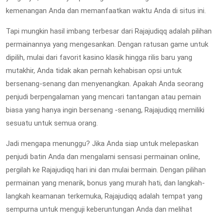
kemenangan Anda dan memanfaatkan waktu Anda di situs ini.
Tapi mungkin hasil imbang terbesar dari Rajajudiqq adalah pilihan
permainannya yang mengesankan. Dengan ratusan game untuk
dipilih, mulai dari favorit kasino klasik hingga rilis baru yang
mutakhir, Anda tidak akan pernah kehabisan opsi untuk
bersenang-senang dan menyenangkan. Apakah Anda seorang
penjudi berpengalaman yang mencari tantangan atau pemain
biasa yang hanya ingin bersenang -senang, Rajajudiqq memiliki
sesuatu untuk semua orang.
Jadi mengapa menunggu? Jika Anda siap untuk melepaskan
penjudi batin Anda dan mengalami sensasi permainan online,
pergilah ke Rajajudiqq hari ini dan mulai bermain. Dengan pilihan
permainan yang menarik, bonus yang murah hati, dan langkah-
langkah keamanan terkemuka, Rajajudiqq adalah tempat yang
sempurna untuk menguji keberuntungan Anda dan melihat