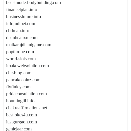
beastmode-bodybuilding.com
financelplan.info
businessfuture.info
infojudibet.com
cbdmap.info
deanbeanxn.com
matkarajdhanigame.com
popthrone.com
world-slots.com
imakewebsolution.com
che-blog.com
pancakecoinz.com
flyfinley.com
prideconsultation.com
hountinglil.info
chakraaffirmations.net
bestjokes4u.com
lustgurgaon.com
geniejaar.com