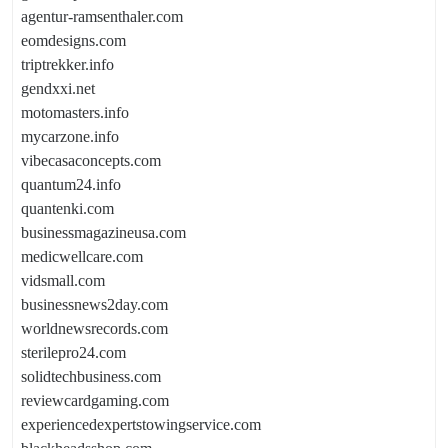
agentur-ramsenthaler.com
eomdesigns.com
triptrekker.info
gendxxi.net
motomasters.info
mycarzone.info
vibecasaconcepts.com
quantum24.info
quantenki.com
businessmagazineusa.com
medicwellcare.com
vidsmall.com
businessnews2day.com
worldnewsrecords.com
sterilepro24.com
solidtechbusiness.com
reviewcardgaming.com
experiencedexpertstowingservice.com