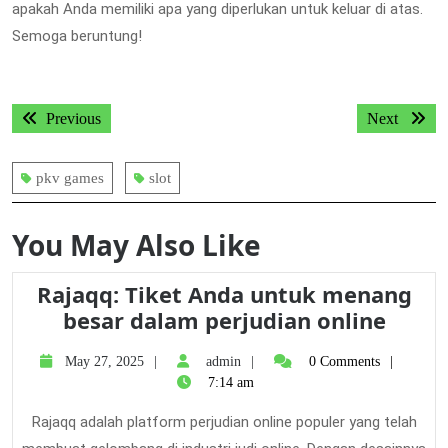
apakah Anda memiliki apa yang diperlukan untuk keluar di atas.
Semoga beruntung!
Post
Previous
Next
Previous
Next
navigation
post:
post:
pkv games
slot
You May Also Like
Rajaqq: Tiket Anda untuk menang
Rajaq
besar dalam perjudian online
Tiket
May
admin
May 27, 2025
admin
0 Comments
Anda
27,
7:14 am
untu
2025
mena
Rajaqq adalah platform perjudian online populer yang telah