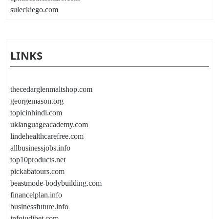
suleckiego.com
LINKS
thecedarglenmaltshop.com
georgemason.org
topicinhindi.com
uklanguageacademy.com
lindehealthcarefree.com
allbusinessjobs.info
top10products.net
pickabatours.com
beastmode-bodybuilding.com
financelplan.info
businessfuture.info
infojudibet.com