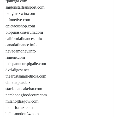
fjmnxga.com
saigonstartransport.com
bangmaxwin.com
infonetive.com
epictacoshop.com
biopuraskinserum.com
californiafinances.info
canadafinance.info
nevadamoney.info
rimene.com
ledepanneur-pigalle.com
dvd-digest.net
theartistsmarketnola.com
chiranaplus.biz
stackspancakebar.com
namheongfoodcourt.com
milanoglasgow.com
hallu-forte3.com
hallu-motion24.com