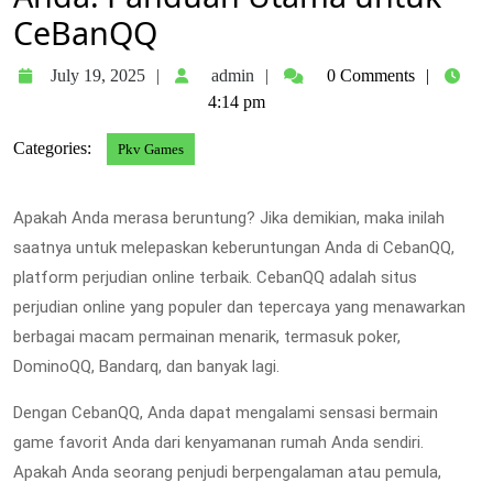
CeBanQQ
July
admin
July 19, 2025
admin
0 Comments
19,
4:14 pm
2025
Categories:
Pkv Games
Apakah Anda merasa beruntung? Jika demikian, maka inilah
saatnya untuk melepaskan keberuntungan Anda di CebanQQ,
platform perjudian online terbaik. CebanQQ adalah situs
perjudian online yang populer dan tepercaya yang menawarkan
berbagai macam permainan menarik, termasuk poker,
DominoQQ, Bandarq, dan banyak lagi.
Dengan CebanQQ, Anda dapat mengalami sensasi bermain
game favorit Anda dari kenyamanan rumah Anda sendiri.
Apakah Anda seorang penjudi berpengalaman atau pemula,