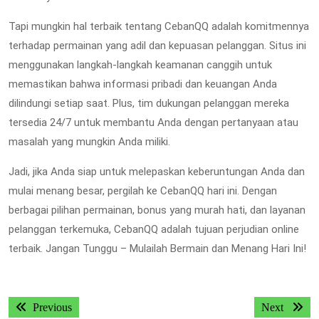
Tapi mungkin hal terbaik tentang CebanQQ adalah komitmennya
terhadap permainan yang adil dan kepuasan pelanggan. Situs ini
menggunakan langkah-langkah keamanan canggih untuk
memastikan bahwa informasi pribadi dan keuangan Anda
dilindungi setiap saat. Plus, tim dukungan pelanggan mereka
tersedia 24/7 untuk membantu Anda dengan pertanyaan atau
masalah yang mungkin Anda miliki.
Jadi, jika Anda siap untuk melepaskan keberuntungan Anda dan
mulai menang besar, pergilah ke CebanQQ hari ini. Dengan
berbagai pilihan permainan, bonus yang murah hati, dan layanan
pelanggan terkemuka, CebanQQ adalah tujuan perjudian online
terbaik. Jangan Tunggu – Mulailah Bermain dan Menang Hari Ini!
Post
Previous
Next
Previous
Next