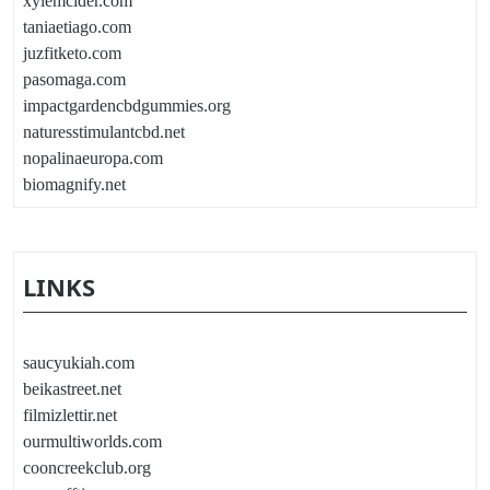
xylemcider.com
taniaetiago.com
juzfitketo.com
pasomaga.com
impactgardencbdgummies.org
naturesstimulantcbd.net
nopalinaeuropa.com
biomagnify.net
LINKS
saucyukiah.com
beikastreet.net
filmizlettir.net
ourmultiworlds.com
cooncreekclub.org