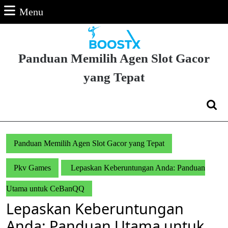
Skip
Menu
Menu
to
content
Skip
to
Panduan Memilih Agen Slot Gacor
Content
yang Tepat
Search
for:
Panduan Memilih Agen Slot Gacor yang Tepat
Pkv Games
Lepaskan Keberuntungan Anda: Panduan
Utama untuk CeBanQQ
Lepaskan Keberuntungan
Anda: Panduan Utama untuk