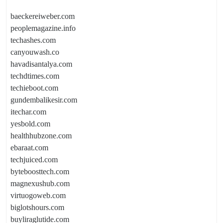
baeckereiweber.com
peoplemagazine.info
techashes.com
canyouwash.co
havadisantalya.com
techdtimes.com
techieboot.com
gundembalikesir.com
itechar.com
yesbold.com
healthhubzone.com
ebaraat.com
techjuiced.com
byteboosttech.com
magnexushub.com
virtuogoweb.com
biglotshours.com
buyliraglutide.com