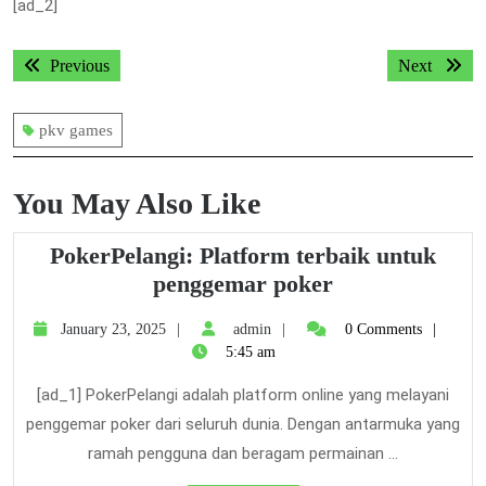
[ad_2]
Post
Previous
Next
Previous
Next
navigation
post:
post:
pkv games
You May Also Like
PokerPelangi: Platform terbaik untuk
PokerPelangi:
penggemar poker
Platform
January
admin
January 23, 2025
admin
0 Comments
terbaik
23,
5:45 am
untuk
2025
penggemar
[ad_1] PokerPelangi adalah platform online yang melayani
poker
penggemar poker dari seluruh dunia. Dengan antarmuka yang
ramah pengguna dan beragam permainan ...