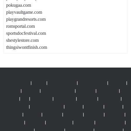
pokugaa.com
playvaultgame.com
playgrandresorts.com
romsportal.com
sportsdocfestival.com
shestylestore.com
thingsiwontfinish.com
menuqq.com
|
pkv qq
|
dominoqq pkv
|
dominoqq pkv
|
situs qq
|
situs qq
|
situs qq
|
situs pkv games
|
situs pkv
|
slot gacor
|
judi
bola
|
pkv
|
slot gacor
|
demo slot
|
x500 slot
|
slot gacor
|
demo slot
|
mahjong ways 2
|
situs qq
|
situs pkv
|
situs qq
|
situs qq
|
situs qq
|
situs pkv
|
situs pkv
|
situs pkv
|
situs pkv
|
situs pkv
|
situs pkv
|
login sbobet
|
sbobet88
|
dominoqq pkv
|
murniqq.com
|
hematqq.com
|
login menuqq
|
login murniqq
|