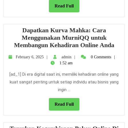
Read
Read Full
Full
Dapatkan Kurva Mahka: Cara
Menggunakan MurniQQ untuk
Dapa
Membangun Kehadiran Online Anda
Kurv
February
admin
February 6, 2025
admin
0 Comments
Mahk
6,
1:52 am
Cara
2025
Meng
[ad_1] Di era digital saat ini, memiliki kehadiran online yang
Mur
kuat sangat penting untuk setiap individu atau bisnis yang
untu
ingin ...
Mem
Keha
Read
Read Full
Onli
Full
And