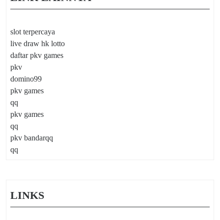
slot terpercaya
live draw hk lotto
daftar pkv games
pkv
domino99
pkv games
qq
pkv games
qq
pkv bandarqq
qq
LINKS