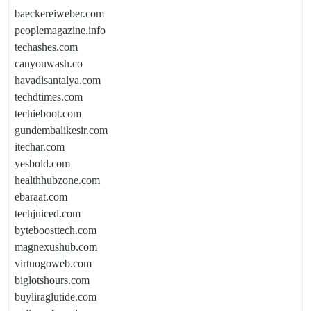
baeckereiweber.com
peoplemagazine.info
techashes.com
canyouwash.co
havadisantalya.com
techdtimes.com
techieboot.com
gundembalikesir.com
itechar.com
yesbold.com
healthhubzone.com
ebaraat.com
techjuiced.com
byteboosttech.com
magnexushub.com
virtuogoweb.com
biglotshours.com
buyliraglutide.com