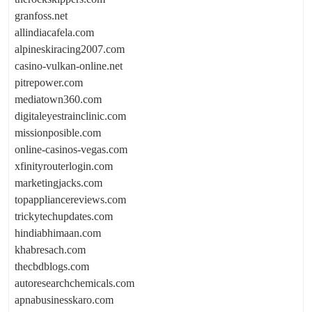
granfoss.net
allindiacafela.com
alpineskiracing2007.com
casino-vulkan-online.net
pitrepower.com
mediatown360.com
digitaleyestrainclinic.com
missionposible.com
online-casinos-vegas.com
xfinityrouterlogin.com
marketingjacks.com
topappliancereviews.com
trickytechupdates.com
hindiabhimaan.com
khabresach.com
thecbdblogs.com
autoresearchchemicals.com
apnabusinesskaro.com