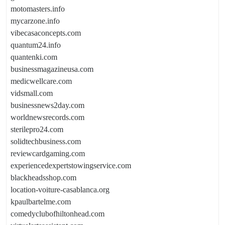
motomasters.info
mycarzone.info
vibecasaconcepts.com
quantum24.info
quantenki.com
businessmagazineusa.com
medicwellcare.com
vidsmall.com
businessnews2day.com
worldnewsrecords.com
sterilepro24.com
solidtechbusiness.com
reviewcardgaming.com
experiencedexpertstowingservice.com
blackheadsshop.com
location-voiture-casablanca.org
kpaulbartelme.com
comedyclubofhiltonhead.com