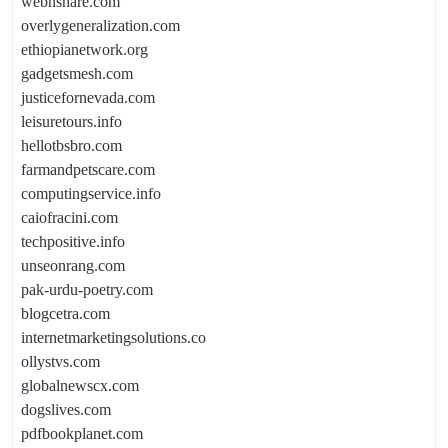
webnshare.com
overlygeneralization.com
ethiopianetwork.org
gadgetsmesh.com
justicefornevada.com
leisuretours.info
hellotbsbro.com
farmandpetscare.com
computingservice.info
caiofracini.com
techpositive.info
unseonrang.com
pak-urdu-poetry.com
blogcetra.com
internetmarketingsolutions.co
ollystvs.com
globalnewscx.com
dogslives.com
pdfbookplanet.com