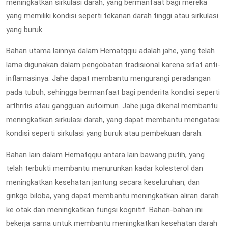
meningkatkan sirkulasi darah, yang bermanfaat bagi mereka
yang memiliki kondisi seperti tekanan darah tinggi atau sirkulasi
yang buruk.
Bahan utama lainnya dalam Hematqqiu adalah jahe, yang telah
lama digunakan dalam pengobatan tradisional karena sifat anti-
inflamasinya. Jahe dapat membantu mengurangi peradangan
pada tubuh, sehingga bermanfaat bagi penderita kondisi seperti
arthritis atau gangguan autoimun. Jahe juga dikenal membantu
meningkatkan sirkulasi darah, yang dapat membantu mengatasi
kondisi seperti sirkulasi yang buruk atau pembekuan darah.
Bahan lain dalam Hematqqiu antara lain bawang putih, yang
telah terbukti membantu menurunkan kadar kolesterol dan
meningkatkan kesehatan jantung secara keseluruhan, dan
ginkgo biloba, yang dapat membantu meningkatkan aliran darah
ke otak dan meningkatkan fungsi kognitif. Bahan-bahan ini
bekerja sama untuk membantu meningkatkan kesehatan darah