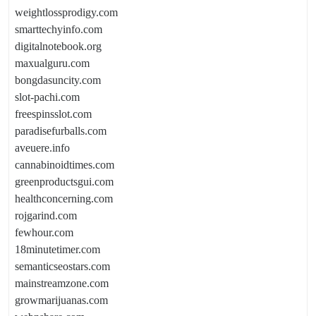
weightlossprodigy.com
smarttechyinfo.com
digitalnotebook.org
maxualguru.com
bongdasuncity.com
slot-pachi.com
freespinsslot.com
paradisefurballs.com
aveuere.info
cannabinoidtimes.com
greenproductsgui.com
healthconcerning.com
rojgarind.com
fewhour.com
18minutetimer.com
semanticseostars.com
mainstreamzone.com
growmarijuanas.com