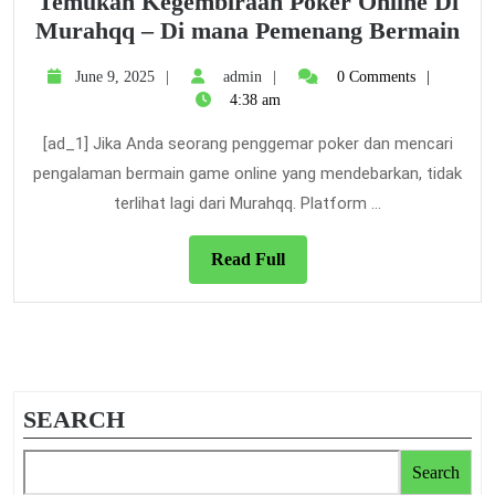
Temukan Kegembiraan Poker Online Di
Te
Murahqq – Di mana Pemenang Bermain
Ke
June
admin
June 9, 2025
admin
0 Comments
Po
9,
4:38 am
Onl
2025
Di
[ad_1] Jika Anda seorang penggemar poker dan mencari
Mu
pengalaman bermain game online yang mendebarkan, tidak
–
terlihat lagi dari Murahqq. Platform ...
Di
ma
Read
Read Full
Pe
Full
Be
SEARCH
Search