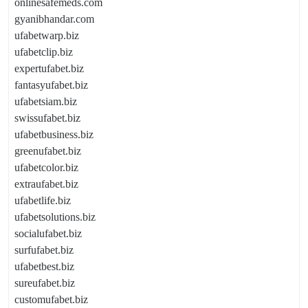
onlinesafemeds.com
gyanibhandar.com
ufabetwarp.biz
ufabetclip.biz
expertufabet.biz
fantasyufabet.biz
ufabetsiam.biz
swissufabet.biz
ufabetbusiness.biz
greenufabet.biz
ufabetcolor.biz
extraufabet.biz
ufabetlife.biz
ufabetsolutions.biz
socialufabet.biz
surfufabet.biz
ufabetbest.biz
sureufabet.biz
customufabet.biz