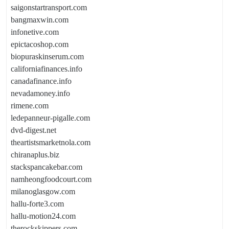
saigonstartransport.com
bangmaxwin.com
infonetive.com
epictacoshop.com
biopuraskinserum.com
californiafinances.info
canadafinance.info
nevadamoney.info
rimene.com
ledepanneur-pigalle.com
dvd-digest.net
theartistsmarketnola.com
chiranaplus.biz
stackspancakebar.com
namheongfoodcourt.com
milanoglasgow.com
hallu-forte3.com
hallu-motion24.com
therockskippers.com