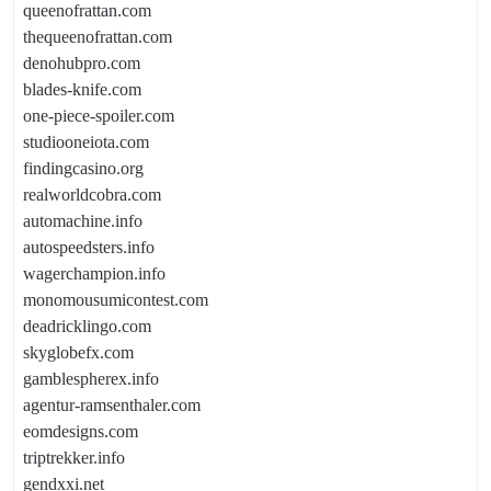
queenofrattan.com
thequeenofrattan.com
denohubpro.com
blades-knife.com
one-piece-spoiler.com
studiooneiota.com
findingcasino.org
realworldcobra.com
automachine.info
autospeedsters.info
wagerchampion.info
monomousumicontest.com
deadricklingo.com
skyglobefx.com
gamblespherex.info
agentur-ramsenthaler.com
eomdesigns.com
triptrekker.info
gendxxi.net