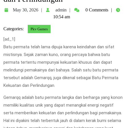
May
admin
May 30, 2026
admin
0 Comments
30,
10:54 am
2026
Categories:
Pkv Games
[ad_1]
Batu permata telah lama dipuja karena keindahan dan sifat
mistisnya. Sejak zaman kuno, orang percaya bahwa batu
permata tertentu mempunyai kekuatan khusus dan dapat
melindungi pemakainya dari bahaya. Salah satu batu permata
tersebut adalah Gemarqq, juga dikenal sebagai Batu Permata
Kekuatan dan Perlindungan.
Gemarqq adalah batu permata langka dan berharga yang konon
memiliki kualitas unik yang dapat menangkal energi negatif
serta memberikan kekuatan dan perlindungan bagi pemakainya.
Hal ini diyakini telah terbentuk jauh di dalam kerak bumi selama