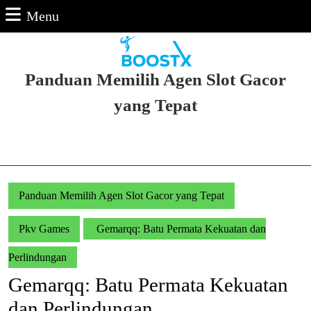
Skip
Menu
Menu
to
content
Skip
to
Panduan Memilih Agen Slot Gacor
Content
yang Tepat
Search
for:
Panduan Memilih Agen Slot Gacor yang Tepat
Pkv Games
Gemarqq: Batu Permata Kekuatan dan
Perlindungan
Gemarqq: Batu Permata Kekuatan
dan Perlindungan