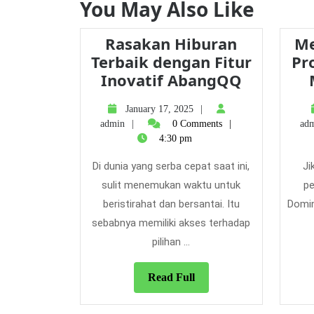
You May Also Like
Rasakan Hiburan
Me
Terbaik dengan Fitur
Pr
Rasakan
Inovatif AbangQQ
Hiburan
January
January 17, 2025
Terbaik
admin
17,
admin
0 Comments
ad
dengan
2025
4:30 pm
Fitur
Di dunia yang serba cepat saat ini,
Inovatif
Ji
AbangQ
sulit menemukan waktu untuk
pe
beristirahat dan bersantai. Itu
Domin
sebabnya memiliki akses terhadap
pilihan ...
Read
Read Full
Full