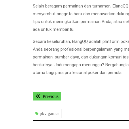
Selain beragam permainan dan turnamen, ElangQQ j
menyambut anggota baru dan menawarkan dukungan
tips untuk meningkatkan permainan Anda, atau se
ada untuk membantu.
Secara keseluruhan, ElangQQ adalah platform pok
Anda seorang profesional berpengalaman yang men
permainan, sumber daya, dan dukungan komunitas
berikutnya. Jadi mengapa menunggu? Bergabunglah 
utama bagi para profesional poker dan pemula.
Post
Previous
Previous
navigation
post:
pkv games