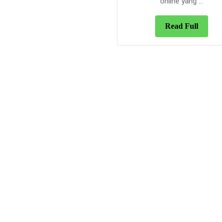
H
online yang ...
T
A
Read
Read Full
Full