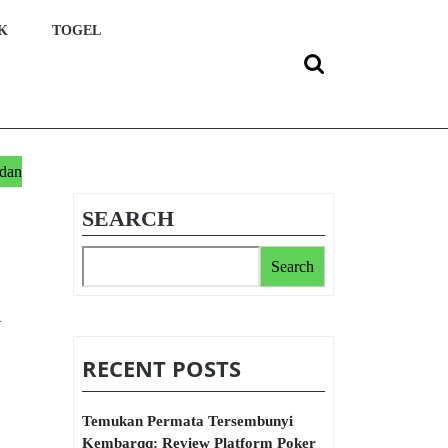
K
TOGEL
Search
for:
 dan
SEARCH
Search
k
RECENT POSTS
Temukan Permata Tersembunyi
Kembarqq: Review Platform Poker