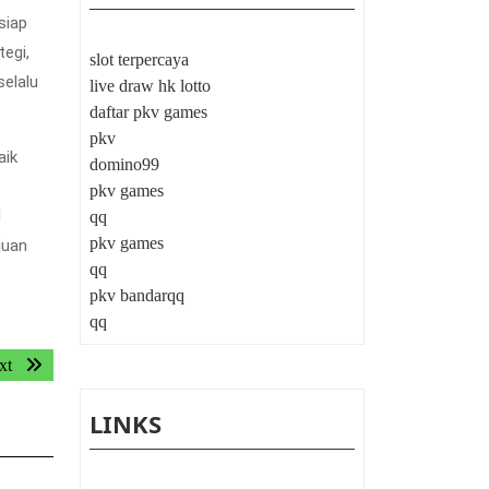
siap
egi,
slot terpercaya
elalu
live draw hk lotto
daftar pkv games
pkv
aik
domino99
pkv games
l
qq
pkv games
juan
qq
pkv bandarqq
qq
Next
xt
post:
LINKS