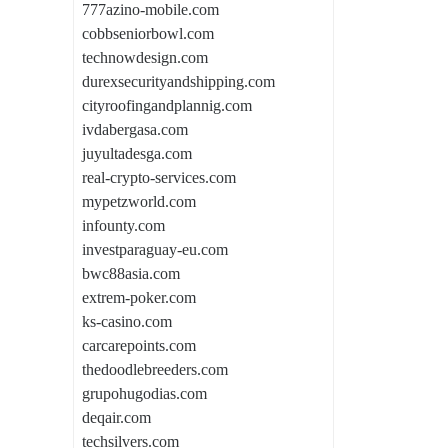
777azino-mobile.com
cobbseniorbowl.com
technowdesign.com
durexsecurityandshipping.com
cityroofingandplannig.com
ivdabergasa.com
juyultadesga.com
real-crypto-services.com
mypetzworld.com
infounty.com
investparaguay-eu.com
bwc88asia.com
extrem-poker.com
ks-casino.com
carcarepoints.com
thedoodlebreeders.com
grupohugodias.com
deqair.com
techsilvers.com