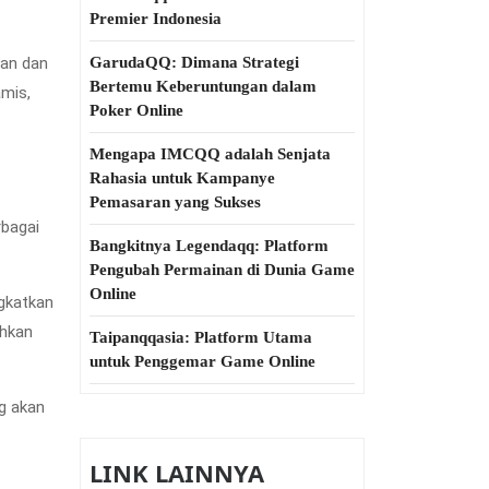
Premier Indonesia
man dan
GarudaQQ: Dimana Strategi
Bertemu Keberuntungan dalam
mis,
Poker Online
Mengapa IMCQQ adalah Senjata
Rahasia untuk Kampanye
Pemasaran yang Sukses
bagai
Bangkitnya Legendaqq: Platform
Pengubah Permainan di Dunia Game
Online
gkatkan
uhkan
Taipanqqasia: Platform Utama
untuk Penggemar Game Online
g akan
LINK LAINNYA