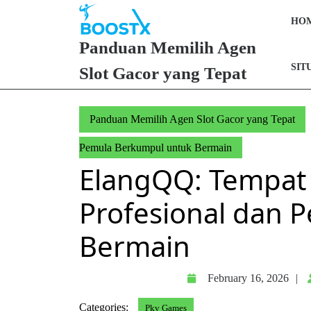
Skip
HO
to
content
Panduan Memilih Agen
Skip
SIT
Slot Gacor yang Tepat
to
Content
Panduan Memilih Agen Slot Gacor yang Tepat
Pemula Berkumpul untuk Bermain
ElangQQ: Tempat
Profesional dan 
Bermain
F
February 16, 2026
1
Categories:
Pkv Games
2