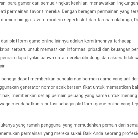
ani para gamer dari semua tingkat keahlian, menawarkan lingkunga
ati permainan favorit mereka. Dengan beragam permainan yang ters
an domino hingga favorit modern seperti slot dan taruhan olahraga, 
dari platform game online lainnya adalah komitmennya terhadap
kripsi terbaru untuk memastikan informasi pribadi dan keuangan pe
pemain dapat yakin bahwa data mereka dilindungi dari akses tidak s
in.
a bangga dapat memberikan pengalaman bermain game yang adil da
nggunakan generator nomor acak bersertifikat untuk memastikan b
ihak, memberikan setiap pemain peluang yang sama untuk menang.
ewaqq mendapatkan reputasi sebagai platform game online yang te
rmukanya yang ramah pengguna, yang memudahkan pemain dari sem
menemukan permainan yang mereka sukai. Baik Anda seorang profesi