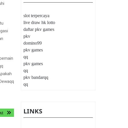
uhi
slot terpercaya
live draw hk lotto
tu
daftar pkv games
igasi
pkv
an
domino99
pkv games
qq
 pemain
pkv games
qq
qq
Apakah
pkv bandarqq
 Dewaqq
qq
LINKS
Next
xt
post: