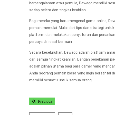
berpengalaman atau pemula, Dewaqq memiliki se
setiap selera dan tingkat keahlian.
Bagi mereka yang baru mengenal game online, De
pemain memulai. Mulai dari tips dan strategi unt
platform dan melakukan penyetoran dan penarik
percaya diri saat bermain.
Secara keseluruhan, Dewaqq adalah platform am
dari semua tingkat keahlian. Dengan penekanan p
adalah pilihan utama bagi para gamer yang menca
Anda seorang pemain biasa yang ingin bersantai 
memiliki sesuatu untuk semua orang.
Post
Previous
Previous
navigation
post: