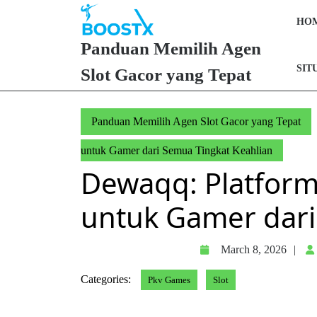
Skip
HO
to
content
Panduan Memilih Agen
Skip
SIT
Slot Gacor yang Tepat
to
Content
Panduan Memilih Agen Slot Gacor yang Tepat
untuk Gamer dari Semua Tingkat Keahlian
Dewaqq: Platform
untuk Gamer dari
Ma
March 8, 2026
8,
Categories:
Pkv Games
Slot
20