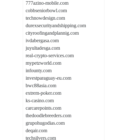
777azino-mobile.com
cobbseniorbowl.com
technowdesign.com
durexsecurityandshipping.com
cityroofingandplannig.com
ivdabergasa.com
juyultadesga.com
real-crypto-services.com
mypetzworld.com
infounty.com
investparaguay-eu.com
bwc88asia.com
extrem-poker.com
ks-casino.com
carcarepoints.com
thedoodlebreeders.com
grupohugodias.com
deqair.com
techsilvers.com