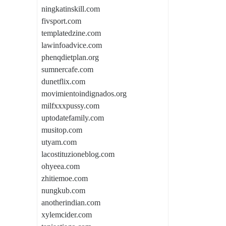
ningkatinskill.com
fivsport.com
templatedzine.com
lawinfoadvice.com
phenqdietplan.org
sumnercafe.com
dunetflix.com
movimientoindignados.org
milfxxxpussy.com
uptodatefamily.com
musitop.com
utyam.com
lacostituzioneblog.com
ohyeea.com
zhitiemoe.com
nungkub.com
anotherindian.com
xylemcider.com