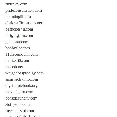
flyfinley.com
prideconsultation.com
hountinglil.info
chakraaffirmations.net
bestjokes4u.com
lustgurgaon.com
geniejaar.com
bobbyslot.com
11placemoulin.com
mintz360.com
mohob.net
weightlossprodigy.com
smarttechyinfo.com
digitalnotebook.org
maxualguru.com
bongdasuncity.com
slot-pachi.com
freespinsslot.com
paradisefurballs.com