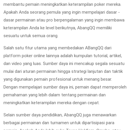
membantu pemain meningkatkan keterampilan poker mereka.
Apakah Anda seorang pemula yang ingin mempelajari dasar -
dasar permainan atau pro berpengalaman yang ingin membawa
keterampilan Anda ke level berikutnya, AbangQQ memiliki
sesuatu untuk semua orang.
Salah satu fitur utama yang membedakan ABangQQ dari
platform poker online lainnya adalah kumpulan tutorial, artikel,
dan video yang luas. Sumber daya ini mencakup segala sesuatu
mulai dari aturan permainan hingga strategi lanjutan dan taktik
yang digunakan pemain profesional untuk menang besar.
Dengan mempelajari sumber daya ini, pemain dapat memperoleh
pemahaman yang lebih dalam tentang permainan dan
meningkatkan keterampilan mereka dengan cepat.
Selain sumber daya pendidikan, AbangQQ juga menawarkan
berbagai permainan dan turnamen untuk dipartisipasi para