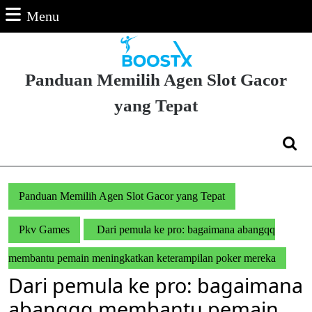
Skip
Menu
Menu
to
content
Skip
to
Panduan Memilih Agen Slot Gacor
Content
yang Tepat
Search
for:
Panduan Memilih Agen Slot Gacor yang Tepat
Pkv Games
Dari pemula ke pro: bagaimana abangqq
membantu pemain meningkatkan keterampilan poker mereka
Dari pemula ke pro: bagaimana
abangqq membantu pemain