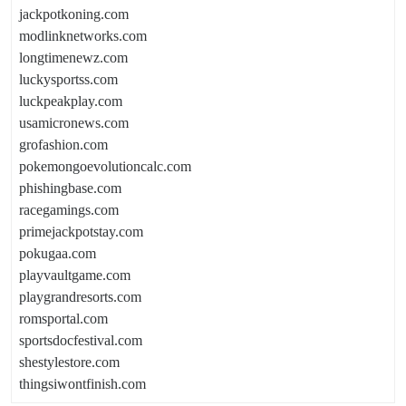
jackpotkoning.com
modlinknetworks.com
longtimenewz.com
luckysportss.com
luckpeakplay.com
usamicronews.com
grofashion.com
pokemongoevolutioncalc.com
phishingbase.com
racegamings.com
primejackpotstay.com
pokugaa.com
playvaultgame.com
playgrandresorts.com
romsportal.com
sportsdocfestival.com
shestylestore.com
thingsiwontfinish.com