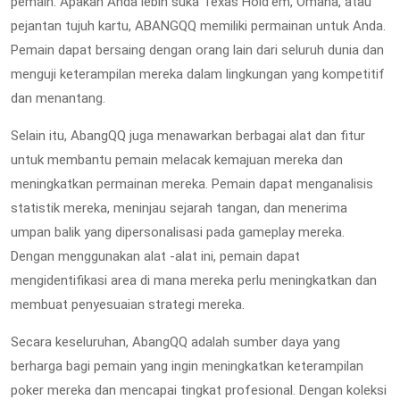
pemain. Apakah Anda lebih suka Texas Hold’em, Omaha, atau
pejantan tujuh kartu, ABANGQQ memiliki permainan untuk Anda.
Pemain dapat bersaing dengan orang lain dari seluruh dunia dan
menguji keterampilan mereka dalam lingkungan yang kompetitif
dan menantang.
Selain itu, AbangQQ juga menawarkan berbagai alat dan fitur
untuk membantu pemain melacak kemajuan mereka dan
meningkatkan permainan mereka. Pemain dapat menganalisis
statistik mereka, meninjau sejarah tangan, dan menerima
umpan balik yang dipersonalisasi pada gameplay mereka.
Dengan menggunakan alat -alat ini, pemain dapat
mengidentifikasi area di mana mereka perlu meningkatkan dan
membuat penyesuaian strategi mereka.
Secara keseluruhan, AbangQQ adalah sumber daya yang
berharga bagi pemain yang ingin meningkatkan keterampilan
poker mereka dan mencapai tingkat profesional. Dengan koleksi