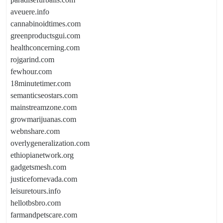
aveuere.info
cannabinoidtimes.com
greenproductsgui.com
healthconcerning.com
rojgarind.com
fewhour.com
18minutetimer.com
semanticseostars.com
mainstreamzone.com
growmarijuanas.com
webnshare.com
overlygeneralization.com
ethiopianetwork.org
gadgetsmesh.com
justicefornevada.com
leisuretours.info
hellotbsbro.com
farmandpetscare.com