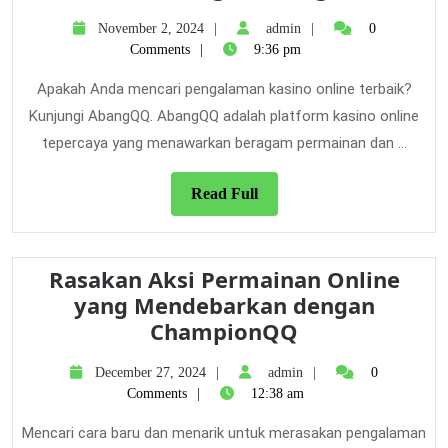
Pengal
November
admin
November 2, 2024
admin
0
Kasino
2,
Comments
9:36 pm
Online
2024
Terbaik
Apakah Anda mencari pengalaman kasino online terbaik?
dengan
Kunjungi AbangQQ. AbangQQ adalah platform kasino online
Abang
tepercaya yang menawarkan beragam permainan dan ...
Read
Read Full
Full
Rasakan Aksi Permainan Online
yang Mendebarkan dengan
Rasakan
ChampionQQ
Aksi
December
admin
December 27, 2024
admin
0
Permainan
27,
Comments
12:38 am
Online
2024
yang
Mencari cara baru dan menarik untuk merasakan pengalaman