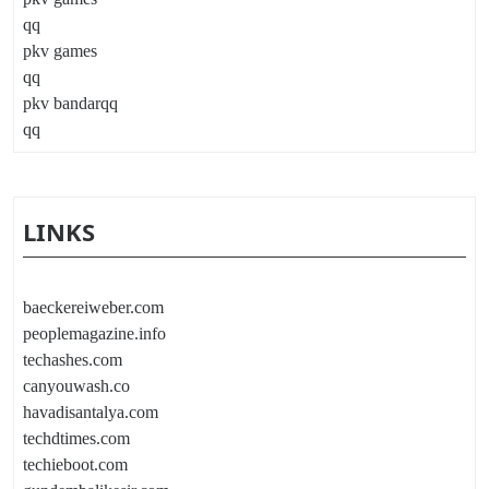
qq
pkv games
qq
pkv bandarqq
qq
LINKS
baeckereiweber.com
peoplemagazine.info
techashes.com
canyouwash.co
havadisantalya.com
techdtimes.com
techieboot.com