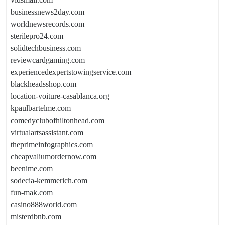
businessnews2day.com
worldnewsrecords.com
sterilepro24.com
solidtechbusiness.com
reviewcardgaming.com
experiencedexpertstowingservice.com
blackheadsshop.com
location-voiture-casablanca.org
kpaulbartelme.com
comedyclubofhiltonhead.com
virtualartsassistant.com
theprimeinfographics.com
cheapvaliumordernow.com
beenime.com
sodecia-kemmerich.com
fun-mak.com
casino888world.com
misterdbnb.com