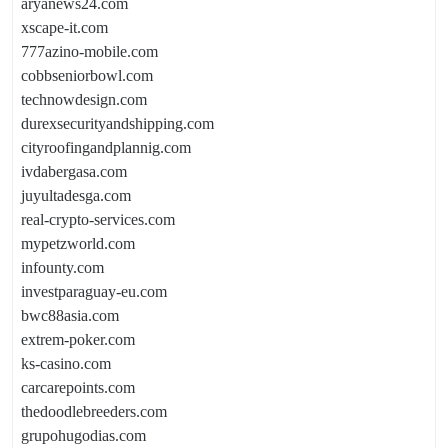
aryanews24.com
xscape-it.com
777azino-mobile.com
cobbseniorbowl.com
technowdesign.com
durexsecurityandshipping.com
cityroofingandplannig.com
ivdabergasa.com
juyultadesga.com
real-crypto-services.com
mypetzworld.com
infounty.com
investparaguay-eu.com
bwc88asia.com
extrem-poker.com
ks-casino.com
carcarepoints.com
thedoodlebreeders.com
grupohugodias.com