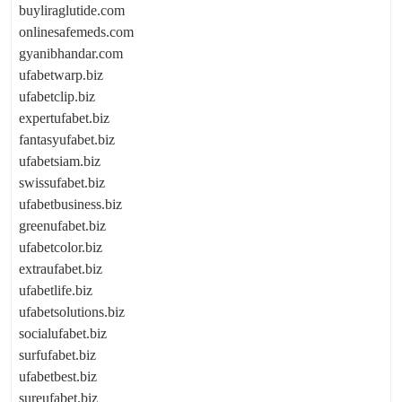
buyliraglutide.com
onlinesafemeds.com
gyanibhandar.com
ufabetwarp.biz
ufabetclip.biz
expertufabet.biz
fantasyufabet.biz
ufabetsiam.biz
swissufabet.biz
ufabetbusiness.biz
greenufabet.biz
ufabetcolor.biz
extraufabet.biz
ufabetlife.biz
ufabetsolutions.biz
socialufabet.biz
surfufabet.biz
ufabetbest.biz
sureufabet.biz