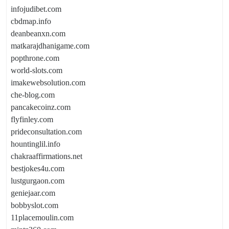
infojudibet.com
cbdmap.info
deanbeanxn.com
matkarajdhanigame.com
popthrone.com
world-slots.com
imakewebsolution.com
che-blog.com
pancakecoinz.com
flyfinley.com
prideconsultation.com
hountinglil.info
chakraaffirmations.net
bestjokes4u.com
lustgurgaon.com
geniejaar.com
bobbyslot.com
11placemoulin.com