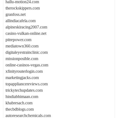
hallu-motion24.com
therockskippers.com
granfoss.net
allindiacafela.com
alpineskiracing2007.com
casino-vulkan-online.net
pitrepower.com
mediatown360.com
digitaleyestrainclinic.com
missionposible.com
online-casinos-vegas.com
xfinityrouterlogin.com
marketingjacks.com
topappliancereviews.com
trickytechupdates.com
hindiabhimaan.com
khabresach.com
thecbdblogs.com
autoresearchchemicals.com