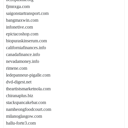
fjmnxga.com
saigonstartransport.com
bangmaxwin.com
infonetive.com
epictacoshop.com
biopuraskinserum.com
californiafinances.info
canadafinance.info
nevadamoney.info
rimene.com
ledepanneur-pigalle.com
dvd-digest.net
theartistsmarketnola.com
chiranaplus.biz
stackspancakebar.com
namheongfoodcourt.com
milanoglasgow.com
hallu-forte3.com