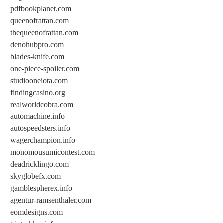
pdfbookplanet.com
queenofrattan.com
thequeenofrattan.com
denohubpro.com
blades-knife.com
one-piece-spoiler.com
studiooneiota.com
findingcasino.org
realworldcobra.com
automachine.info
autospeedsters.info
wagerchampion.info
monomousumicontest.com
deadricklingo.com
skyglobefx.com
gamblespherex.info
agentur-ramsenthaler.com
eomdesigns.com