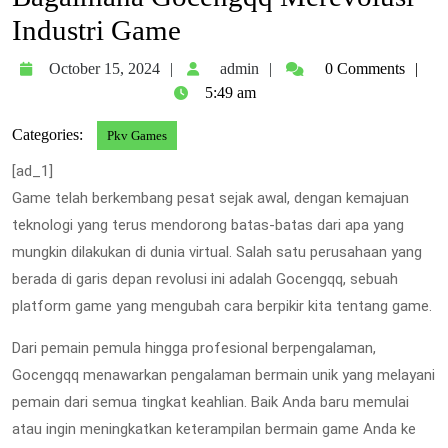
Industri Game
October
admin
October 15, 2024
admin
0 Comments
15,
5:49 am
2024
Categories:
Pkv Games
[ad_1]
Game telah berkembang pesat sejak awal, dengan kemajuan
teknologi yang terus mendorong batas-batas dari apa yang
mungkin dilakukan di dunia virtual. Salah satu perusahaan yang
berada di garis depan revolusi ini adalah Gocengqq, sebuah
platform game yang mengubah cara berpikir kita tentang game.
Dari pemain pemula hingga profesional berpengalaman,
Gocengqq menawarkan pengalaman bermain unik yang melayani
pemain dari semua tingkat keahlian. Baik Anda baru memulai
atau ingin meningkatkan keterampilan bermain game Anda ke