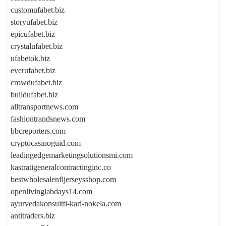
customufabet.biz
storyufabet.biz
epicufabet.biz
crystalufabet.biz
ufabetok.biz
everufabet.biz
crowdufabet.biz
buildufabet.biz
alltransportnews.com
fashiontrandsnews.com
bbcreporters.com
cryptocasinoguid.com
leadingedgemarketingsolutionsmi.com
kastratigeneralcontractinginc.co
bestwholesalenfljerseysshop.com
openlivinglabdays14.com
ayurvedakonsultti-kari-nokela.com
antitraders.biz