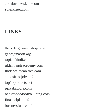
apnabusinesskaro.com
suleckiego.com
LINKS
thecedarglenmaltshop.com
georgemason.org
topicinhindi.com
uklanguageacademy.com
lindehealthcarefree.com
allbusinessjobs.info
top10products.net
pickabatours.com
beastmode-bodybuilding.com
financelplan.info
businessfuture.info