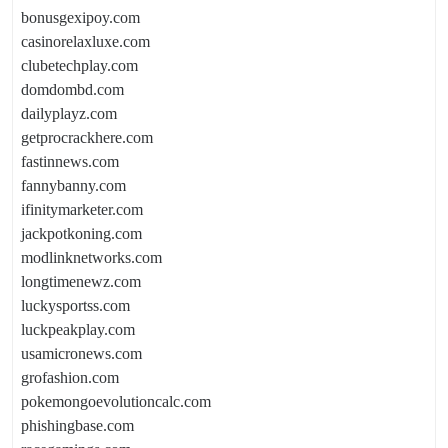
bonusgexipoy.com
casinorelaxluxe.com
clubetechplay.com
domdombd.com
dailyplayz.com
getprocrackhere.com
fastinnews.com
fannybanny.com
ifinitymarketer.com
jackpotkoning.com
modlinknetworks.com
longtimenewz.com
luckysportss.com
luckpeakplay.com
usamicronews.com
grofashion.com
pokemongoevolutioncalc.com
phishingbase.com