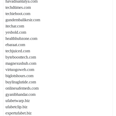
havadisantalya.com
techdtimes.com
techieboot.com
gundembalikesir.com
itechar.com
yesbold.com
healthhubzone.com
ebaraat.com
techjuiced.com
byteboosttech.com
magnexushub.com
virtuogoweb.com
biglotshours.com
buyliraglutide.com
onlinesafemeds.com
gyanibhandar.com
ufabetwarp.biz
ufabetclip.biz
expertufabet.biz