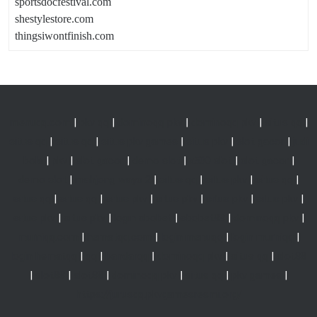
sportsdocfestival.com
shestylestore.com
thingsiwontfinish.com
menuqq.com
|
pkv qq
|
dominoqq pkv
|
dominoqq pkv
|
situs qq
|
situs qq
|
situs qq
|
situs pkv games
|
situs pkv
|
slot gacor
|
judi
bola
|
pkv
|
slot gacor
|
demo slot
|
x500 slot
|
slot gacor
|
demo slot
|
mahjong ways 2
|
situs qq
|
situs pkv
|
situs qq
|
situs qq
|
situs qq
|
situs pkv
|
situs pkv
|
situs pkv
|
situs pkv
|
situs pkv
|
situs pkv
|
login sbobet
|
sbobet88
|
dominoqq pkv
|
murniqq.com
|
hematqq.com
|
login menuqq
|
login murniqq
|
login hematqq
|
qq
|
bandarqq
|
dominoqq pkv
|
situs qq
|
slot88
|
slot88
|
slot88
|
dominoqq pkv
|
situs qq
|
pkv games
|
https://jurusqq.pkvgamesresmi.org/