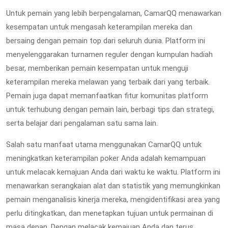
Untuk pemain yang lebih berpengalaman, CamarQQ menawarkan
kesempatan untuk mengasah keterampilan mereka dan
bersaing dengan pemain top dari seluruh dunia. Platform ini
menyelenggarakan turnamen reguler dengan kumpulan hadiah
besar, memberikan pemain kesempatan untuk menguji
keterampilan mereka melawan yang terbaik dari yang terbaik.
Pemain juga dapat memanfaatkan fitur komunitas platform
untuk terhubung dengan pemain lain, berbagi tips dan strategi,
serta belajar dari pengalaman satu sama lain.
Salah satu manfaat utama menggunakan CamarQQ untuk
meningkatkan keterampilan poker Anda adalah kemampuan
untuk melacak kemajuan Anda dari waktu ke waktu. Platform ini
menawarkan serangkaian alat dan statistik yang memungkinkan
pemain menganalisis kinerja mereka, mengidentifikasi area yang
perlu ditingkatkan, dan menetapkan tujuan untuk permainan di
masa depan. Dengan melacak kemajuan Anda dan terus