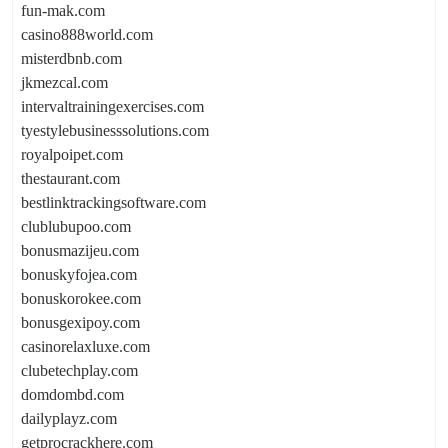
fun-mak.com
casino888world.com
misterdbnb.com
jkmezcal.com
intervaltrainingexercises.com
tyestylebusinesssolutions.com
royalpoipet.com
thestaurant.com
bestlinktrackingsoftware.com
clublubupoo.com
bonusmazijeu.com
bonuskyfojea.com
bonuskorokee.com
bonusgexipoy.com
casinorelaxluxe.com
clubetechplay.com
domdombd.com
dailyplayz.com
getprocrackhere.com