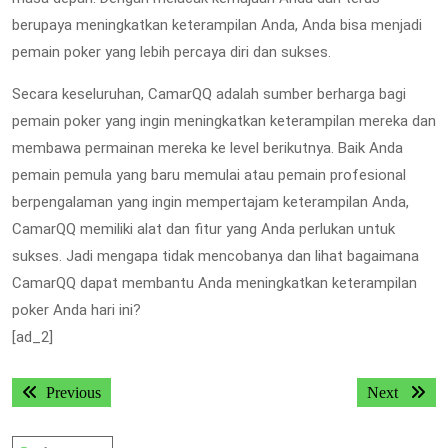
berupaya meningkatkan keterampilan Anda, Anda bisa menjadi
pemain poker yang lebih percaya diri dan sukses.
Secara keseluruhan, CamarQQ adalah sumber berharga bagi
pemain poker yang ingin meningkatkan keterampilan mereka dan
membawa permainan mereka ke level berikutnya. Baik Anda
pemain pemula yang baru memulai atau pemain profesional
berpengalaman yang ingin mempertajam keterampilan Anda,
CamarQQ memiliki alat dan fitur yang Anda perlukan untuk
sukses. Jadi mengapa tidak mencobanya dan lihat bagaimana
CamarQQ dapat membantu Anda meningkatkan keterampilan
poker Anda hari ini?
[ad_2]
Post
Previous
Next
Previous
Next
navigation
post:
post: