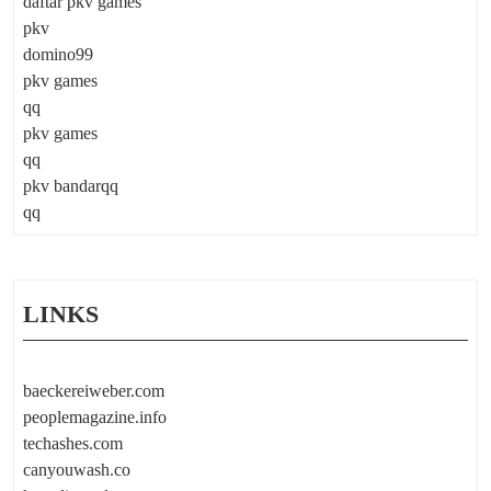
daftar pkv games
pkv
domino99
pkv games
qq
pkv games
qq
pkv bandarqq
qq
LINKS
baeckereiweber.com
peoplemagazine.info
techashes.com
canyouwash.co