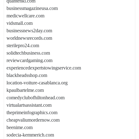
quantenki.com
businessmagazineusa.com
medicwellcare.com
vidsmall.com
businessnews2day.com
worldnewsrecords.com
sterilepro24.com
solidtechbusiness.com
reviewcardgaming.com
experiencedexpertstowingservice.com
blackheadsshop.com
location-voiture-casablanca.org
kpaulbartelme.com
comedyclubofhiltonhead.com
virtualartsassistant.com
theprimeinfographics.com
cheapvaliumordernow.com
beenime.com
sodecia-kemmerich.com