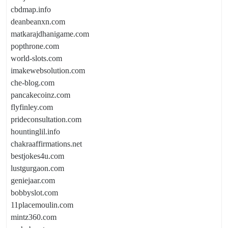
cbdmap.info
deanbeanxn.com
matkarajdhanigame.com
popthrone.com
world-slots.com
imakewebsolution.com
che-blog.com
pancakecoinz.com
flyfinley.com
prideconsultation.com
hountinglil.info
chakraaffirmations.net
bestjokes4u.com
lustgurgaon.com
geniejaar.com
bobbyslot.com
11placemoulin.com
mintz360.com