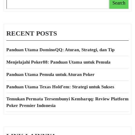
Search
RECENT POSTS
Panduan Utama DominoQQ: Aturan, Strategi, dan Tip
Menjelajahi Poker88: Panduan Utama untuk Pemula
Panduan Utama Pemula untuk Aturan Poker
Panduan Utama Texas Hold’em: Strategi untuk Sukses
Temukan Permata Tersembunyi Kembarqq: Review Platform
Poker Premier Indonesia