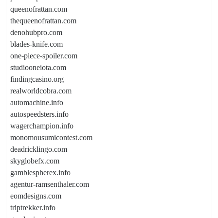
queenofrattan.com
thequeenofrattan.com
denohubpro.com
blades-knife.com
one-piece-spoiler.com
studiooneiota.com
findingcasino.org
realworldcobra.com
automachine.info
autospeedsters.info
wagerchampion.info
monomousumicontest.com
deadricklingo.com
skyglobefx.com
gamblespherex.info
agentur-ramsenthaler.com
eomdesigns.com
triptrekker.info