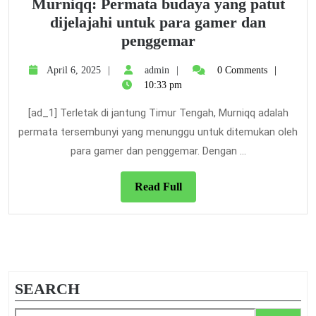
Murniqq: Permata budaya yang patut
dijelajahi untuk para gamer dan
Murniqq:
penggemar
Permata
April
admin
April 6, 2025
admin
0 Comments
budaya
6,
10:33 pm
yang
2025
patut
[ad_1] Terletak di jantung Timur Tengah, Murniqq adalah
dijelajahi
permata tersembunyi yang menunggu untuk ditemukan oleh
untuk
para gamer dan penggemar. Dengan ...
para
gamer
Read
Read Full
dan
Full
penggemar
SEARCH