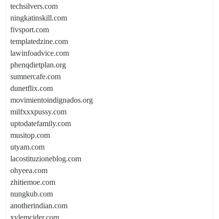
techsilvers.com
ningkatinskill.com
fivsport.com
templatedzine.com
lawinfoadvice.com
phenqdietplan.org
sumnercafe.com
dunetflix.com
movimientoindignados.org
milfxxxpussy.com
uptodatefamily.com
musitop.com
utyam.com
lacostituzioneblog.com
ohyeea.com
zhitiemoe.com
nungkub.com
anotherindian.com
xylemcider.com