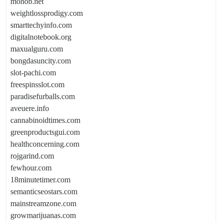
mohob.net
weightlossprodigy.com
smarttechyinfo.com
digitalnotebook.org
maxualguru.com
bongdasuncity.com
slot-pachi.com
freespinsslot.com
paradisefurballs.com
aveuere.info
cannabinoidtimes.com
greenproductsgui.com
healthconcerning.com
rojgarind.com
fewhour.com
18minutetimer.com
semanticseostars.com
mainstreamzone.com
growmarijuanas.com