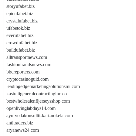
storyufabet.biz
epicufabet.biz
crystalufabet.biz
ufabetok.biz
everufabet.biz
crowdufabet.biz
buildufabet.biz
alltransportnews.com
fashiontrandsnews.com
bbcreporters.com
cryptocasinoguid.com
leadingedgemarketingsolutionsmi.com
kastratigeneralcontractinginc.co
bestwholesalenfljerseysshop.com
openlivinglabdays14.com
ayurvedakonsultti-kari-nokela.com
antitraders.biz
aryanews24.com