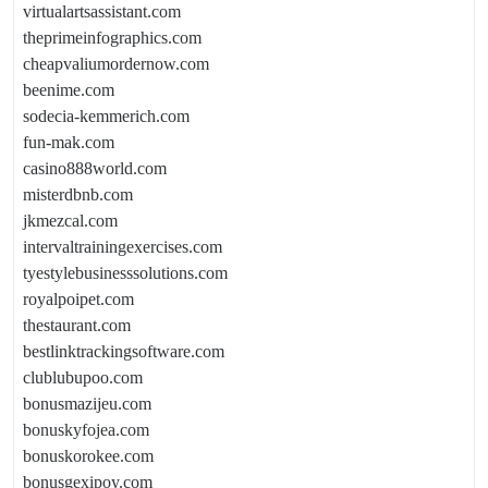
virtualartsassistant.com
theprimeinfographics.com
cheapvaliumordernow.com
beenime.com
sodecia-kemmerich.com
fun-mak.com
casino888world.com
misterdbnb.com
jkmezcal.com
intervaltrainingexercises.com
tyestylebusinesssolutions.com
royalpoipet.com
thestaurant.com
bestlinktrackingsoftware.com
clublubupoo.com
bonusmazijeu.com
bonuskyfojea.com
bonuskorokee.com
bonusgexipoy.com