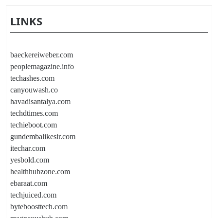
LINKS
baeckereiweber.com
peoplemagazine.info
techashes.com
canyouwash.co
havadisantalya.com
techdtimes.com
techieboot.com
gundembalikesir.com
itechar.com
yesbold.com
healthhubzone.com
ebaraat.com
techjuiced.com
byteboosttech.com