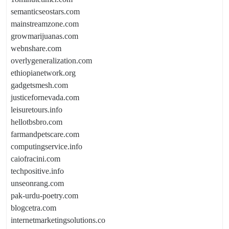
semanticseostars.com
mainstreamzone.com
growmarijuanas.com
webnshare.com
overlygeneralization.com
ethiopianetwork.org
gadgetsmesh.com
justicefornevada.com
leisuretours.info
hellotbsbro.com
farmandpetscare.com
computingservice.info
caiofracini.com
techpositive.info
unseonrang.com
pak-urdu-poetry.com
blogcetra.com
internetmarketingsolutions.co