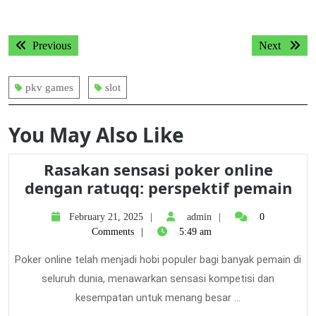
Post
Previous
Next
Previous
Next
navigation
post:
post:
pkv games
slot
You May Also Like
Rasakan sensasi poker online
Ra
dengan ratuqq: perspektif pemain
sen
February
admin
February 21, 2025
admin
0
po
21,
Comments
5:49 am
onl
2025
de
Poker online telah menjadi hobi populer bagi banyak pemain di
rat
seluruh dunia, menawarkan sensasi kompetisi dan
per
kesempatan untuk menang besar ...
pe