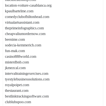
location-voiture-casablanca.org
kpaulbartelme.com
comedyclubofhiltonhead.com
virtualartsassistant.com
theprimeinfographics.com
cheapvaliumordernow.com
beenime.com
sodecia-kemmerich.com
fun-mak.com
casino888world.com
misterdbnb.com
jkmezcal.com
intervaltrainingexercises.com
tyestylebusinesssolutions.com
royalpoipet.com
thestaurant.com
bestlinktrackingsoftware.com
clublubupoo.com