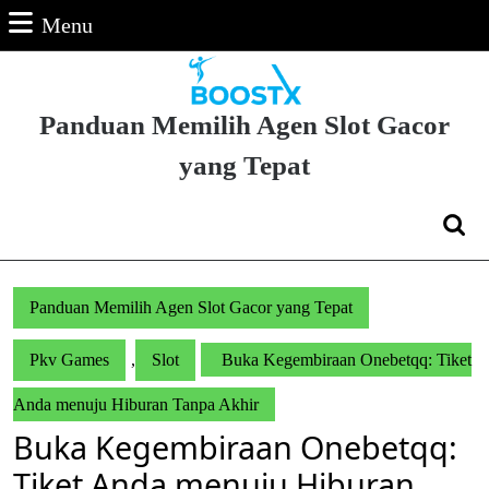
Skip
Menu
Menu
to
content
Skip
to
Panduan Memilih Agen Slot Gacor
Content
yang Tepat
Search
for:
Panduan Memilih Agen Slot Gacor yang Tepat
Pkv Games
,
Slot
Buka Kegembiraan Onebetqq: Tiket
Anda menuju Hiburan Tanpa Akhir
Buka Kegembiraan Onebetqq:
Tiket Anda menuju Hiburan