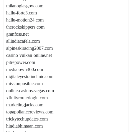
milanoglasgow.com
hallu-forte3.com
hallu-motion24.com
therockskippers.com
granfoss.net
allindiacafela.com
alpineskiracing2007.com
casino-vulkan-online.net
pitrepower.com
mediatown360.com
digitaleyestrainclinic.com
missionposible.com
online-casinos-vegas.com
xfinityrouterlogin.com
marketingjacks.com
topappliancereviews.com
trickytechupdates.com
hindiabhimaan.com