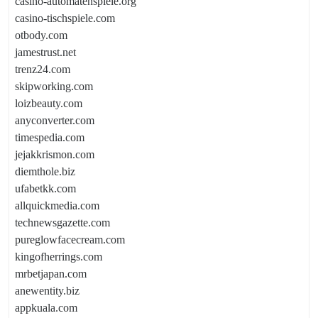
casino-automatenspiele.org
casino-tischspiele.com
otbody.com
jamestrust.net
trenz24.com
skipworking.com
loizbeauty.com
anyconverter.com
timespedia.com
jejakkrismon.com
diemthole.biz
ufabetkk.com
allquickmedia.com
technewsgazette.com
pureglowfacecream.com
kingofherrings.com
mrbetjapan.com
anewentity.biz
appkuala.com