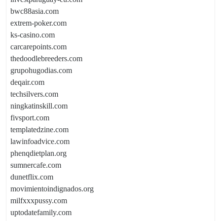
bwc88asia.com
extrem-poker.com
ks-casino.com
carcarepoints.com
thedoodlebreeders.com
grupohugodias.com
deqair.com
techsilvers.com
ningkatinskill.com
fivsport.com
templatedzine.com
lawinfoadvice.com
phenqdietplan.org
sumnercafe.com
dunetflix.com
movimientoindignados.org
milfxxxpussy.com
uptodatefamily.com