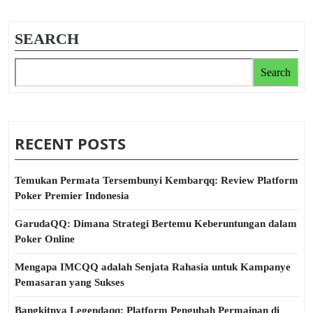
SEARCH
Search
RECENT POSTS
Temukan Permata Tersembunyi Kembarqq: Review Platform
Poker Premier Indonesia
GarudaQQ: Dimana Strategi Bertemu Keberuntungan dalam
Poker Online
Mengapa IMCQQ adalah Senjata Rahasia untuk Kampanye
Pemasaran yang Sukses
Bangkitnya Legendaqq: Platform Pengubah Permainan di