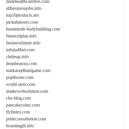
lindehealthcarefree.com
allbusinessjobs.info
top10products.net
pickabatours.com
beastmode-bodybuilding.com
financelplan.info
businessfuture.info
infojudibet.com
cbdmap.info
deanbeanxn.com
matkarajdhanigame.com
popthrone.com
world-slots.com
imakewebsolution.com
che-blog.com
pancakecoinz.com
flyfinley.com
prideconsultation.com
hountinglil.info