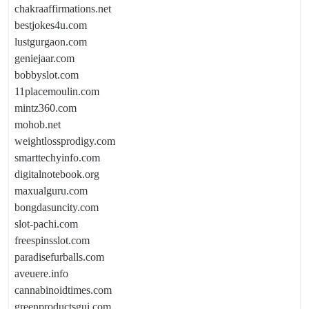
chakraaffirmations.net
bestjokes4u.com
lustgurgaon.com
geniejaar.com
bobbyslot.com
11placemoulin.com
mintz360.com
mohob.net
weightlossprodigy.com
smarttechyinfo.com
digitalnotebook.org
maxualguru.com
bongdasuncity.com
slot-pachi.com
freespinsslot.com
paradisefurballs.com
aveuere.info
cannabinoidtimes.com
greenproductsgui.com