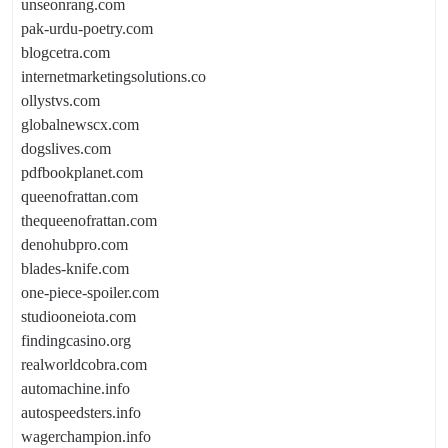
unseonrang.com
pak-urdu-poetry.com
blogcetra.com
internetmarketingsolutions.co
ollystvs.com
globalnewscx.com
dogslives.com
pdfbookplanet.com
queenofrattan.com
thequeenofrattan.com
denohubpro.com
blades-knife.com
one-piece-spoiler.com
studiooneiota.com
findingcasino.org
realworldcobra.com
automachine.info
autospeedsters.info
wagerchampion.info