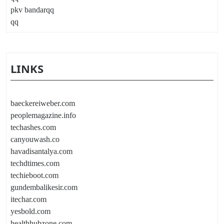
pkv bandarqq
qq
LINKS
baeckereiweber.com
peoplemagazine.info
techashes.com
canyouwash.co
havadisantalya.com
techdtimes.com
techieboot.com
gundembalikesir.com
itechar.com
yesbold.com
healthhubzone.com