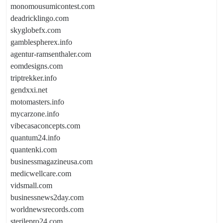
monomousumicontest.com
deadricklingo.com
skyglobefx.com
gamblespherex.info
agentur-ramsenthaler.com
eomdesigns.com
triptrekker.info
gendxxi.net
motomasters.info
mycarzone.info
vibecasaconcepts.com
quantum24.info
quantenki.com
businessmagazineusa.com
medicwellcare.com
vidsmall.com
businessnews2day.com
worldnewsrecords.com
sterilepro24.com