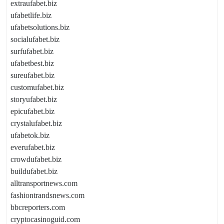
extraufabet.biz
ufabetlife.biz
ufabetsolutions.biz
socialufabet.biz
surfufabet.biz
ufabetbest.biz
sureufabet.biz
customufabet.biz
storyufabet.biz
epicufabet.biz
crystalufabet.biz
ufabetok.biz
everufabet.biz
crowdufabet.biz
buildufabet.biz
alltransportnews.com
fashiontrandsnews.com
bbcreporters.com
cryptocasinoguid.com