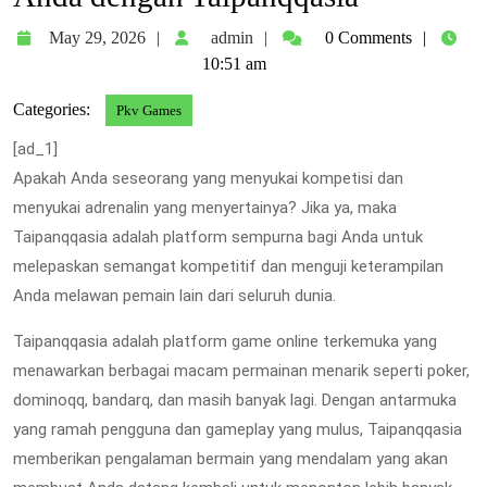
May
admin
May 29, 2026
admin
0 Comments
29,
10:51 am
2026
Categories:
Pkv Games
[ad_1]
Apakah Anda seseorang yang menyukai kompetisi dan
menyukai adrenalin yang menyertainya? Jika ya, maka
Taipanqqasia adalah platform sempurna bagi Anda untuk
melepaskan semangat kompetitif dan menguji keterampilan
Anda melawan pemain lain dari seluruh dunia.
Taipanqqasia adalah platform game online terkemuka yang
menawarkan berbagai macam permainan menarik seperti poker,
dominoqq, bandarq, dan masih banyak lagi. Dengan antarmuka
yang ramah pengguna dan gameplay yang mulus, Taipanqqasia
memberikan pengalaman bermain yang mendalam yang akan