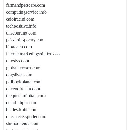
farmandpetscare.com
computingservice.info
caiofracini.com
techpositive.info
unseonrang.com
pak-urdu-poetry.com
blogcetra.com
internetmarketingsolutions.co
ollystvs.com
globalnewscx.com
dogslives.com
pdfbookplanet.com
queenofrattan.com
thequeenofrattan.com
denohubpro.com
blades-knife.com
one-piece-spoiler.com
studiooneiota.com