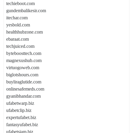
techieboot.com
gundembalikesir.com
itechar.com
yesbold.com
healthhubzone.com
ebaraat.com
techjuiced.com
byteboosttech.com
magnexushub.com
virtuogoweb.com
biglotshours.com
buyliraglutide.com
onlinesafemeds.com
gyanibhandar.com
ufabetwarp.biz
ufabetclip.biz
expertufabet.biz
fantasyufabet.biz
ufabetsiam.biz