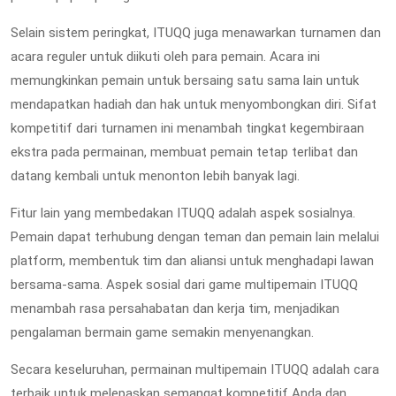
Selain sistem peringkat, ITUQQ juga menawarkan turnamen dan
acara reguler untuk diikuti oleh para pemain. Acara ini
memungkinkan pemain untuk bersaing satu sama lain untuk
mendapatkan hadiah dan hak untuk menyombongkan diri. Sifat
kompetitif dari turnamen ini menambah tingkat kegembiraan
ekstra pada permainan, membuat pemain tetap terlibat dan
datang kembali untuk menonton lebih banyak lagi.
Fitur lain yang membedakan ITUQQ adalah aspek sosialnya.
Pemain dapat terhubung dengan teman dan pemain lain melalui
platform, membentuk tim dan aliansi untuk menghadapi lawan
bersama-sama. Aspek sosial dari game multipemain ITUQQ
menambah rasa persahabatan dan kerja tim, menjadikan
pengalaman bermain game semakin menyenangkan.
Secara keseluruhan, permainan multipemain ITUQQ adalah cara
terbaik untuk melepaskan semangat kompetitif Anda dan