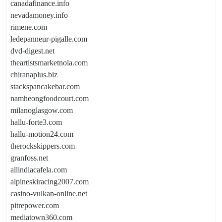
canadafinance.info
nevadamoney.info
rimene.com
ledepanneur-pigalle.com
dvd-digest.net
theartistsmarketnola.com
chiranaplus.biz
stackspancakebar.com
namheongfoodcourt.com
milanoglasgow.com
hallu-forte3.com
hallu-motion24.com
therockskippers.com
granfoss.net
allindiacafela.com
alpineskiracing2007.com
casino-vulkan-online.net
pitrepower.com
mediatown360.com