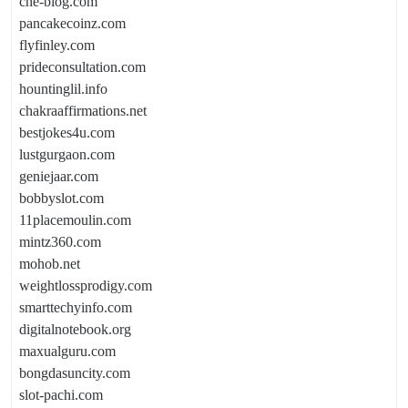
che-blog.com
pancakecoinz.com
flyfinley.com
prideconsultation.com
hountinglil.info
chakraaffirmations.net
bestjokes4u.com
lustgurgaon.com
geniejaar.com
bobbyslot.com
11placemoulin.com
mintz360.com
mohob.net
weightlossprodigy.com
smarttechyinfo.com
digitalnotebook.org
maxualguru.com
bongdasuncity.com
slot-pachi.com