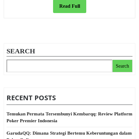
ting
Read
Read Full
Cha
Full
SEARCH
Search
RECENT POSTS
Temukan Permata Tersembunyi Kembarqq: Review Platform
Poker Premier Indonesia
GarudaQQ: Dimana Strategi Bertemu Keberuntungan dalam