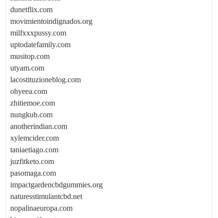
dunetflix.com
movimientoindignados.org
milfxxxpussy.com
uptodatefamily.com
musitop.com
utyam.com
lacostituzioneblog.com
ohyeea.com
zhitiemoe.com
nungkub.com
anotherindian.com
xylemcider.com
taniaetiago.com
juzfitketo.com
pasomaga.com
impactgardencbdgummies.org
naturesstimulantcbd.net
nopalinaeuropa.com