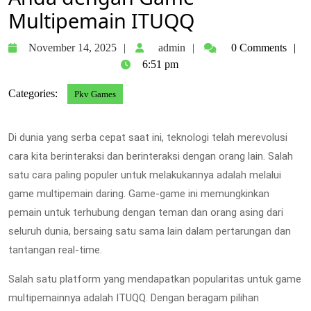
Multipemain ITUQQ
November
admin
November 14, 2025
admin
0 Comments
14,
6:51 pm
2025
Categories:
Pkv Games
Di dunia yang serba cepat saat ini, teknologi telah merevolusi
cara kita berinteraksi dan berinteraksi dengan orang lain. Salah
satu cara paling populer untuk melakukannya adalah melalui
game multipemain daring. Game-game ini memungkinkan
pemain untuk terhubung dengan teman dan orang asing dari
seluruh dunia, bersaing satu sama lain dalam pertarungan dan
tantangan real-time.
Salah satu platform yang mendapatkan popularitas untuk game
multipemainnya adalah ITUQQ. Dengan beragam pilihan