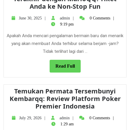
Rasakan
Anda ke Non-Stop Fun
Petualan
June
admin
June 30, 2025
admin
0 Comments
Permain
30,
9:19 pm
Terakhir
2025
dengan
Apakah Anda mencari pengalaman bermain baru dan menarik
MarioQQ
yang akan membuat Anda terhibur selama berjam -jam?
Tiket
Tidak terlihat lagi dari ...
Anda
ke
Read
Read Full
Non-
Full
Stop
Fun
Temukan Permata Tersembunyi
Kembarqq: Review Platform Poker
Temukan
Premier Indonesia
Permata
July
admin
July 29, 2026
admin
0 Comments
Tersembun
29,
1:29 am
Kembarqq:
2026