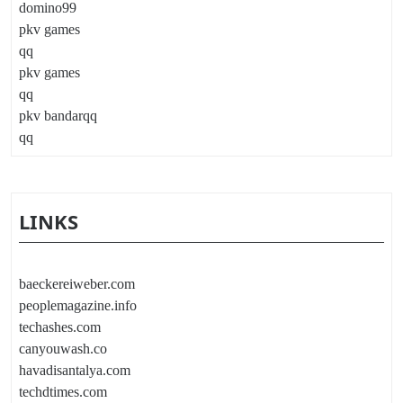
domino99
pkv games
qq
pkv games
qq
pkv bandarqq
qq
LINKS
baeckereiweber.com
peoplemagazine.info
techashes.com
canyouwash.co
havadisantalya.com
techdtimes.com