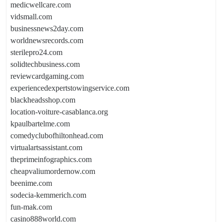
medicwellcare.com
vidsmall.com
businessnews2day.com
worldnewsrecords.com
sterilepro24.com
solidtechbusiness.com
reviewcardgaming.com
experiencedexpertstowingservice.com
blackheadsshop.com
location-voiture-casablanca.org
kpaulbartelme.com
comedyclubofhiltonhead.com
virtualartsassistant.com
theprimeinfographics.com
cheapvaliumordernow.com
beenime.com
sodecia-kemmerich.com
fun-mak.com
casino888world.com