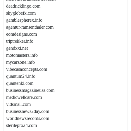
deadricklingo.com
skyglobefx.com
gamblespherex.info
agentur-ramsenthaler.com
eomdesigns.com
triptrekker.info
gendxxi.net
motomasters.info
mycarzone.info
vibecasaconcepts.com
quantum24.info
quantenki.com
businessmagazineusa.com
medicwellcare.com
vidsmall.com
businessnews2day.com
worldnewsrecords.com
sterilepro24.com