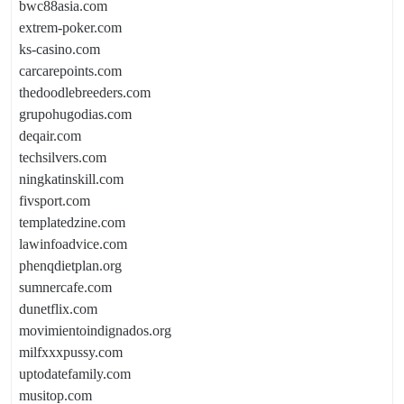
bwc88asia.com
extrem-poker.com
ks-casino.com
carcarepoints.com
thedoodlebreeders.com
grupohugodias.com
deqair.com
techsilvers.com
ningkatinskill.com
fivsport.com
templatedzine.com
lawinfoadvice.com
phenqdietplan.org
sumnercafe.com
dunetflix.com
movimientoindignados.org
milfxxxpussy.com
uptodatefamily.com
musitop.com