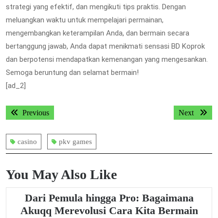
strategi yang efektif, dan mengikuti tips praktis. Dengan
meluangkan waktu untuk mempelajari permainan,
mengembangkan keterampilan Anda, dan bermain secara
bertanggung jawab, Anda dapat menikmati sensasi BD Koprok
dan berpotensi mendapatkan kemenangan yang mengesankan.
Semoga beruntung dan selamat bermain!
[ad_2]
Post
Previous
Next
Previous
Next
navigation
post:
post:
casino
pkv games
You May Also Like
Dari Pemula hingga Pro: Bagaimana
Akuqq ​​Merevolusi Cara Kita Bermain