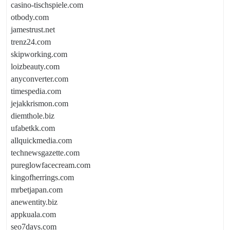
casino-tischspiele.com
otbody.com
jamestrust.net
trenz24.com
skipworking.com
loizbeauty.com
anyconverter.com
timespedia.com
jejakkrismon.com
diemthole.biz
ufabetkk.com
allquickmedia.com
technewsgazette.com
pureglowfacecream.com
kingofherrings.com
mrbetjapan.com
anewentity.biz
appkuala.com
seo7days.com