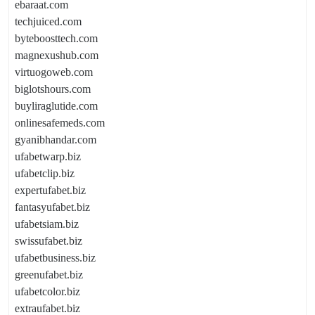
ebaraat.com
techjuiced.com
byteboosttech.com
magnexushub.com
virtuogoweb.com
biglotshours.com
buyliraglutide.com
onlinesafemeds.com
gyanibhandar.com
ufabetwarp.biz
ufabetclip.biz
expertufabet.biz
fantasyufabet.biz
ufabetsiam.biz
swissufabet.biz
ufabetbusiness.biz
greenufabet.biz
ufabetcolor.biz
extraufabet.biz