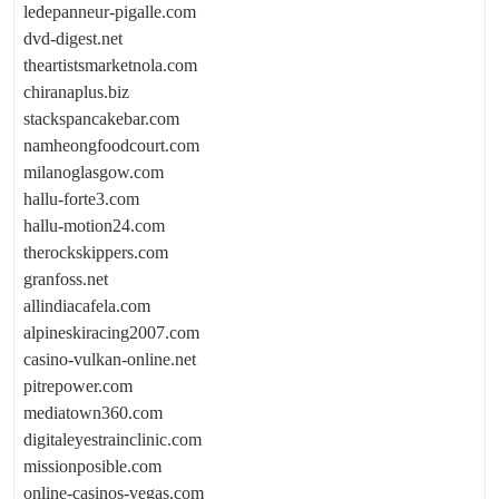
ledepanneur-pigalle.com
dvd-digest.net
theartistsmarketnola.com
chiranaplus.biz
stackspancakebar.com
namheongfoodcourt.com
milanoglasgow.com
hallu-forte3.com
hallu-motion24.com
therockskippers.com
granfoss.net
allindiacafela.com
alpineskiracing2007.com
casino-vulkan-online.net
pitrepower.com
mediatown360.com
digitaleyestrainclinic.com
missionposible.com
online-casinos-vegas.com