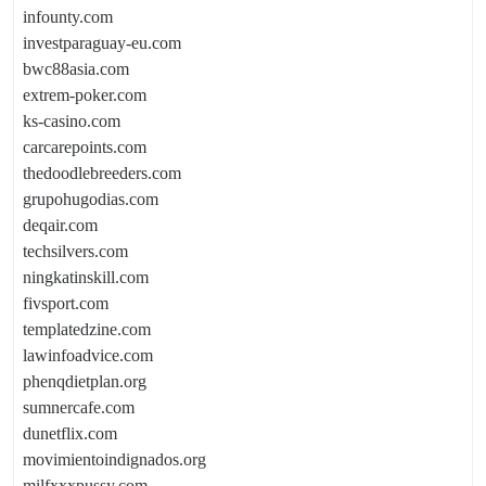
infounty.com
investparaguay-eu.com
bwc88asia.com
extrem-poker.com
ks-casino.com
carcarepoints.com
thedoodlebreeders.com
grupohugodias.com
deqair.com
techsilvers.com
ningkatinskill.com
fivsport.com
templatedzine.com
lawinfoadvice.com
phenqdietplan.org
sumnercafe.com
dunetflix.com
movimientoindignados.org
milfxxxpussy.com