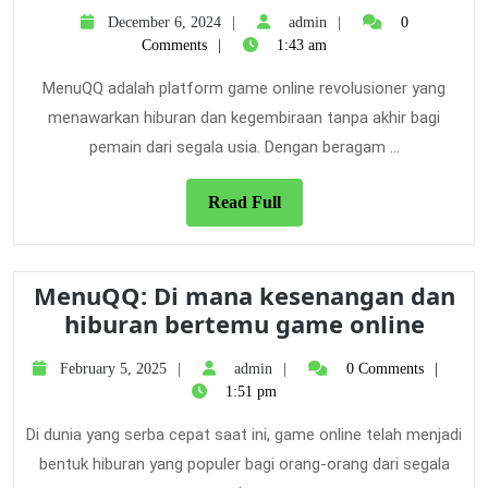
Tiket
December
admin
December 6, 2024
admin
0
Anda
6,
Comments
1:43 am
menuj
2024
Hibur
MenuQQ adalah platform game online revolusioner yang
dan
menawarkan hiburan dan kegembiraan tanpa akhir bagi
Kegem
pemain dari segala usia. Dengan beragam ...
Tanpa
Akhir
Read
Read Full
di
Full
Dunia
Game
MenuQQ: Di mana kesenangan dan
Onlin
Menu
hiburan bertemu game online
Di
February
admin
February 5, 2025
admin
0 Comments
man
5,
1:51 pm
kese
2025
dan
Di dunia yang serba cepat saat ini, game online telah menjadi
hibu
bentuk hiburan yang populer bagi orang-orang dari segala