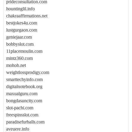
prideconsultation.com
hountinglil.info
chakraaffirmations.net
bestjokes4u.com
lustgurgaon.com
geniejaar.com
bobbyslot.com
11placemoulin.com
mintz360.com
mohob.net
weightlossprodigy.com
smarttechyinfo.com
digitalnotebook.org
maxualguru.com
bongdasuncity.com
slot-pachi.com
freespinsslot.com
paradisefurballs.com
aveuere.info