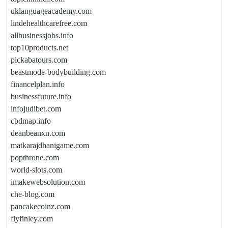
uklanguageacademy.com
lindehealthcarefree.com
allbusinessjobs.info
top10products.net
pickabatours.com
beastmode-bodybuilding.com
financelplan.info
businessfuture.info
infojudibet.com
cbdmap.info
deanbeanxn.com
matkarajdhanigame.com
popthrone.com
world-slots.com
imakewebsolution.com
che-blog.com
pancakecoinz.com
flyfinley.com