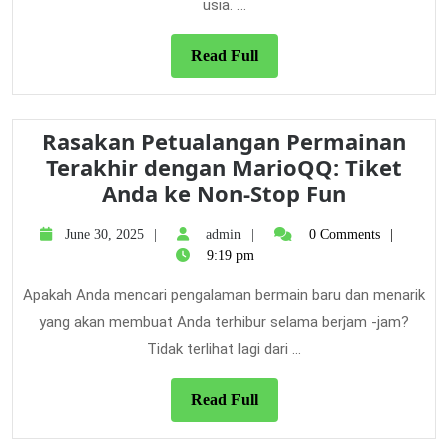
bert
usia. ...
gam
onlin
Read
Read Full
Full
Rasakan Petualangan Permainan
Terakhir dengan MarioQQ: Tiket
Rasakan
Anda ke Non-Stop Fun
Petualan
June
admin
June 30, 2025
admin
0 Comments
Permain
30,
9:19 pm
Terakhir
2025
dengan
Apakah Anda mencari pengalaman bermain baru dan menarik
MarioQQ
yang akan membuat Anda terhibur selama berjam -jam?
Tiket
Tidak terlihat lagi dari ...
Anda
ke
Read
Read Full
Non-
Full