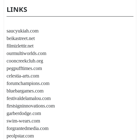
LINKS
saucyukiah.com
beikastreet.net
filmizlettir.net
ourmultiworlds.com
cooncreekclub.org
pegpufftimes.com
celestia-arts.com
forumchampions.com
bluebargames.com
festivaldelamalou.com
firstsigninnovations.com
garberdodge.com
swim-wears.com
forgrantedmedia.com
peolpstar.com