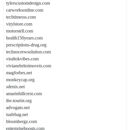
tylerscustomdesign.com
carworksonline.com
techtimesss.com
virylstore.com
motorstell.com
health150years.com
prescriptions-drug.org
technocrewsolution.com
viraltokvibes.com
vivianebritoimoveis.com
magforbes.net
monkeycap.org
sdenix.net
amarinhillcrest.com
the-tourist.org
advogato.net
isafebag.net
bloombergz.com
enterpriseboosts.com