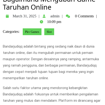
Taruhan Online
March
admin
March 31, 2025
admin
0 Comments
31,
10:09 pm
2025
Categories:
Pkv Games
Slot
Bandarjudiqq adalah bintang yang sedang naik daun di dunia
taruhan online, dan itu mengubah permainan untuk pemain
maupun operator. Dengan desainnya yang ramping, antarmuka
yang ramah pengguna, dan berbagai permainan, Bandarjudiqq
dengan cepat menjadi tujuan tujuan bagi mereka yang ingin
menempatkan taruhan online.
Salah satu faktor utama yang mendorong kebangkitan
Bandarjudiqq adalah fokusnya untuk memberikan pengalaman
taruhan yang mulus dan mendalam. Platform ini dirancang agar