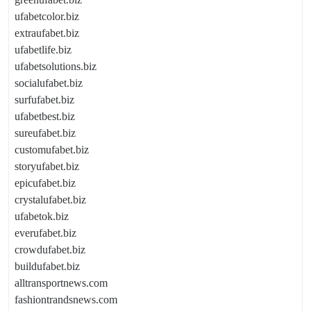
ufabetcolor.biz
extraufabet.biz
ufabetlife.biz
ufabetsolutions.biz
socialufabet.biz
surfufabet.biz
ufabetbest.biz
sureufabet.biz
customufabet.biz
storyufabet.biz
epicufabet.biz
crystalufabet.biz
ufabetok.biz
everufabet.biz
crowdufabet.biz
buildufabet.biz
alltransportnews.com
fashiontrandsnews.com