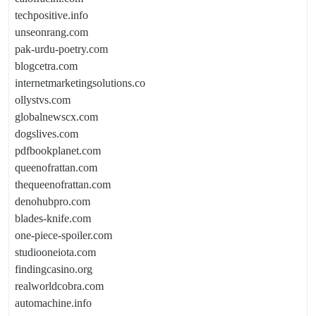
techpositive.info
unseonrang.com
pak-urdu-poetry.com
blogcetra.com
internetmarketingsolutions.co
ollystvs.com
globalnewscx.com
dogslives.com
pdfbookplanet.com
queenofrattan.com
thequeenofrattan.com
denohubpro.com
blades-knife.com
one-piece-spoiler.com
studiooneiota.com
findingcasino.org
realworldcobra.com
automachine.info