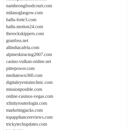
namheongfoodcourt.com
milanoglasgow.com
hallu-forte3.com
hallu-motion24.com
therockskippers.com
granfoss.net
allindiacafela.com
alpineskiracing2007.com
casino-vulkan-online.net
pitrepower.com
mediatown360.com
digitaleyestrainclinic.com
missionposible.com
online-casinos-vegas.com
xfinityrouterlogin.com
marketingjacks.com
topappliancereviews.com
trickytechupdates.com