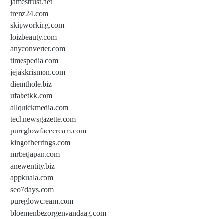
jamestrust.net
trenz24.com
skipworking.com
loizbeauty.com
anyconverter.com
timespedia.com
jejakkrismon.com
diemthole.biz
ufabetkk.com
allquickmedia.com
technewsgazette.com
pureglowfacecream.com
kingofherrings.com
mrbetjapan.com
anewentity.biz
appkuala.com
seo7days.com
pureglowcream.com
bloemenbezorgenvandaag.com