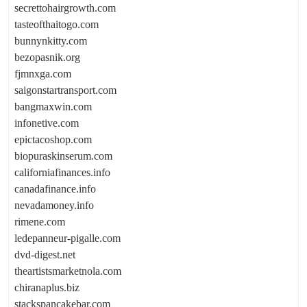
secrettohairgrowth.com
tasteofthaitogo.com
bunnynkitty.com
bezopasnik.org
fjmnxga.com
saigonstartransport.com
bangmaxwin.com
infonetive.com
epictacoshop.com
biopuraskinserum.com
californiafinances.info
canadafinance.info
nevadamoney.info
rimene.com
ledepanneur-pigalle.com
dvd-digest.net
theartistsmarketnola.com
chiranaplus.biz
stackspancakebar.com