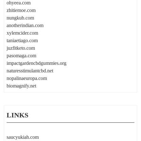
ohyeea.com
zhitiemoe.com
nungkub.com
anotherindian.com
xylemcider.com
taniaetiago.com
juzfitketo.com
pasomaga.com
impactgardencbdgummies.org
naturesstimulantcbd.net
nopalinaeuropa.com
biomagnify.net
LINKS
saucyukiah.com