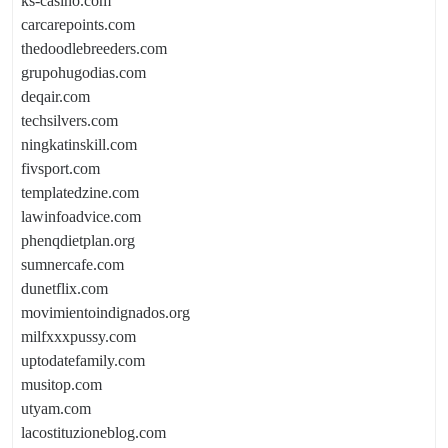
ks-casino.com
carcarepoints.com
thedoodlebreeders.com
grupohugodias.com
deqair.com
techsilvers.com
ningkatinskill.com
fivsport.com
templatedzine.com
lawinfoadvice.com
phenqdietplan.org
sumnercafe.com
dunetflix.com
movimientoindignados.org
milfxxxpussy.com
uptodatefamily.com
musitop.com
utyam.com
lacostituzioneblog.com