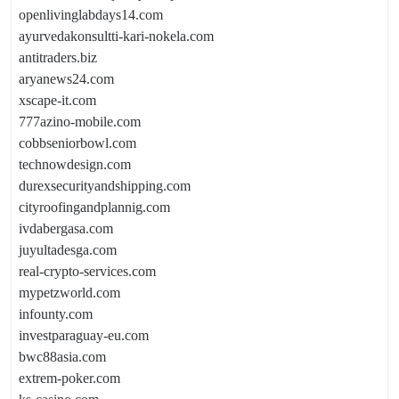
openlivinglabdays14.com
ayurvedakonsultti-kari-nokela.com
antitraders.biz
aryanews24.com
xscape-it.com
777azino-mobile.com
cobbseniorbowl.com
technowdesign.com
durexsecurityandshipping.com
cityroofingandplannig.com
ivdabergasa.com
juyultadesga.com
real-crypto-services.com
mypetzworld.com
infounty.com
investparaguay-eu.com
bwc88asia.com
extrem-poker.com