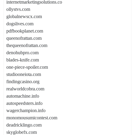
internetmarketingsolutions.co
ollystvs.com
globalnewscx.com
dogslives.com
pdfbookplanet.com
queenofrattan.com
thequeenofrattan.com
denohubpro.com
blades-knife.com
one-piece-spoiler.com
studiooneiota.com
findingcasino.org
realworldcobra.com
automachine.info
autospeedsters.info
wagerchampion.info
monomousumicontest.com
deadricklingo.com
skyglobefx.com