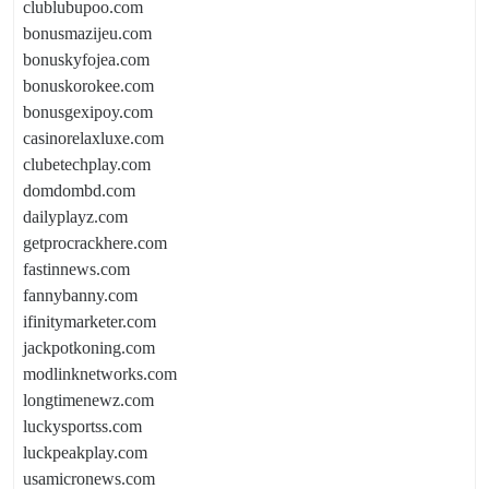
clublubupoo.com
bonusmazijeu.com
bonuskyfojea.com
bonuskorokee.com
bonusgexipoy.com
casinorelaxluxe.com
clubetechplay.com
domdombd.com
dailyplayz.com
getprocrackhere.com
fastinnews.com
fannybanny.com
ifinitymarketer.com
jackpotkoning.com
modlinknetworks.com
longtimenewz.com
luckysportss.com
luckpeakplay.com
usamicronews.com