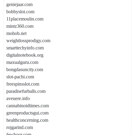
geniejaar.com
bobbyslot.com
11placemoulin.com
mintz360.com
mohob.net
weightlossprodigy.com
smarttechyinfo.com
digitalnotebook.org
maxualguru.com
bongdasuncity.com
slot-pachi.com
freespinsslot.com
paradisefurballs.com
aveuere.info
cannabinoidtimes.com
greenproductsgui.com
healthconcerning.com
rojgarind.com
fewhour.com