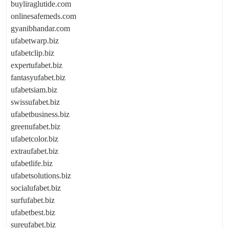
buyliraglutide.com
onlinesafemeds.com
gyanibhandar.com
ufabetwarp.biz
ufabetclip.biz
expertufabet.biz
fantasyufabet.biz
ufabetsiam.biz
swissufabet.biz
ufabetbusiness.biz
greenufabet.biz
ufabetcolor.biz
extraufabet.biz
ufabetlife.biz
ufabetsolutions.biz
socialufabet.biz
surfufabet.biz
ufabetbest.biz
sureufabet.biz