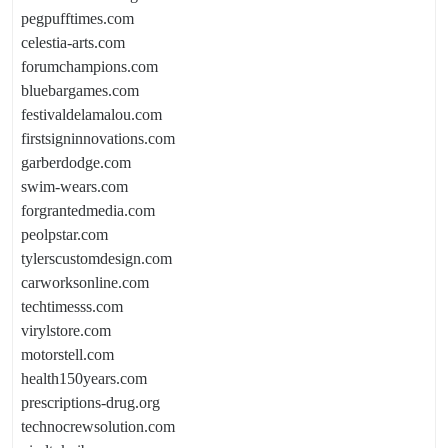
pegpufftimes.com
celestia-arts.com
forumchampions.com
bluebargames.com
festivaldelamalou.com
firstsigninnovations.com
garberdodge.com
swim-wears.com
forgrantedmedia.com
peolpstar.com
tylerscustomdesign.com
carworksonline.com
techtimesss.com
virylstore.com
motorstell.com
health150years.com
prescriptions-drug.org
technocrewsolution.com