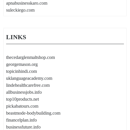
apnabusinesskaro.com
suleckiego.com
LINKS
thecedarglenmaltshop.com
georgemason.org
topicinhindi.com
uklanguageacademy.com
lindehealthcarefree.com
allbusinessjobs.info
top10products.net
pickabatours.com
beastmode-bodybuilding.com
financelplan.info
businessfuture.info