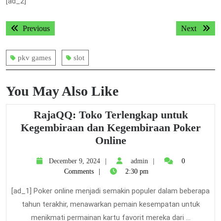
[ad_2]
Post
Previous
Next
Previous
Next
navigation
post:
post:
pkv games
slot
You May Also Like
RajaQQ: Toko Terlengkap untuk
Kegembiraan dan Kegembiraan Poker
RajaQQ:
Online
Toko
December
admin
December 9, 2024
admin
0
Terlengkap
9,
Comments
2:30 pm
untuk
2024
Kegembiraan
[ad_1] Poker online menjadi semakin populer dalam beberapa
dan
tahun terakhir, menawarkan pemain kesempatan untuk
Kegembiraan
menikmati permainan kartu favorit mereka dari ...