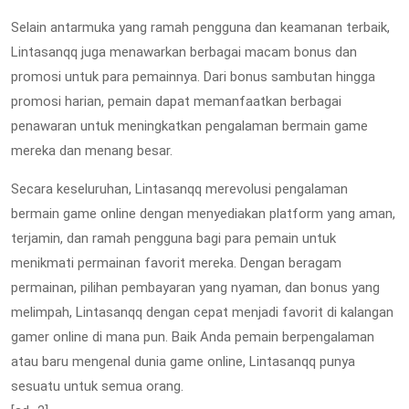
Selain antarmuka yang ramah pengguna dan keamanan terbaik,
Lintasanqq juga menawarkan berbagai macam bonus dan
promosi untuk para pemainnya. Dari bonus sambutan hingga
promosi harian, pemain dapat memanfaatkan berbagai
penawaran untuk meningkatkan pengalaman bermain game
mereka dan menang besar.
Secara keseluruhan, Lintasanqq merevolusi pengalaman
bermain game online dengan menyediakan platform yang aman,
terjamin, dan ramah pengguna bagi para pemain untuk
menikmati permainan favorit mereka. Dengan beragam
permainan, pilihan pembayaran yang nyaman, dan bonus yang
melimpah, Lintasanqq dengan cepat menjadi favorit di kalangan
gamer online di mana pun. Baik Anda pemain berpengalaman
atau baru mengenal dunia game online, Lintasanqq punya
sesuatu untuk semua orang.