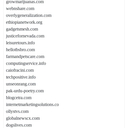
growmarijuanas.com
webnshare.com
overlygeneralization.com
ethiopianetwork.org
gadgetsmesh.com
justicefornevada.com
leisuretours.info
hellotbsbro.com
farmandpetscare.com
computingservice.info
caiofracini.com
techpositive.info
unseonrang.com
pak-urdu-poetry.com
blogcetra.com
internetmarketingsolutions.co
ollystvs.com
globalnewscx.com
dogslives.com