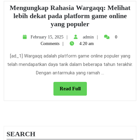
Mengungkap Rahasia Wargaqq: Melihat
lebih dekat pada platform game online
Mengungkap
yang populer
Rahasia
February
admin
February 15, 2025
admin
0
Wargaqq:
15,
Comments
4:20 am
Melihat
2025
lebih
[ad_1] Wargaqq adalah platform game online populer yang
dekat
telah mendapatkan daya tarik dalam beberapa tahun terakhir.
pada
Dengan antarmuka yang ramah ...
platform
game
Read
Read Full
online
Full
yang
populer
SEARCH