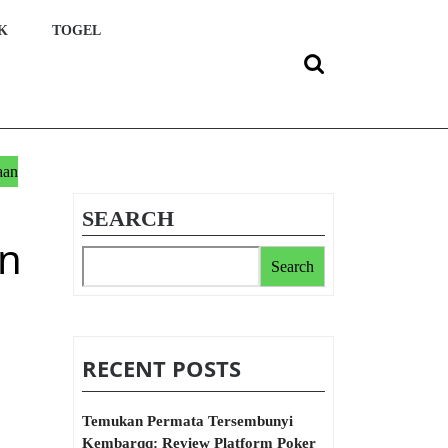
K
TOGEL
Search
for:
aan
SEARCH
an
Search
RECENT POSTS
Temukan Permata Tersembunyi
Kembarqq: Review Platform Poker