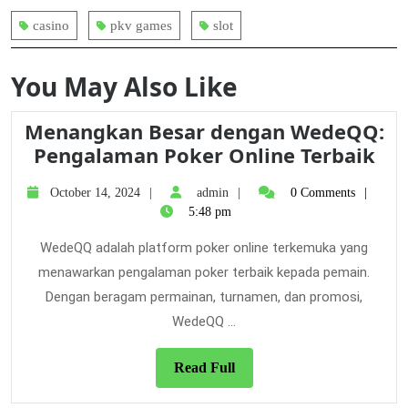
casino
pkv games
slot
You May Also Like
Menangkan Besar dengan WedeQQ:
Me
Pengalaman Poker Online Terbaik
Bes
October
admin
October 14, 2024
admin
0 Comments
de
14,
5:48 pm
We
2024
Pe
WedeQQ adalah platform poker online terkemuka yang
Po
menawarkan pengalaman poker terbaik kepada pemain.
Onl
Dengan beragam permainan, turnamen, dan promosi,
Ter
WedeQQ ...
Read
Read Full
Full