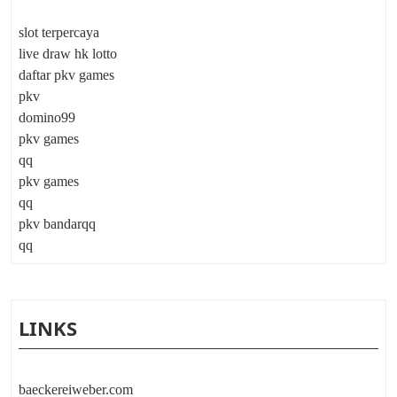
slot terpercaya
live draw hk lotto
daftar pkv games
pkv
domino99
pkv games
qq
pkv games
qq
pkv bandarqq
qq
LINKS
baeckereiweber.com