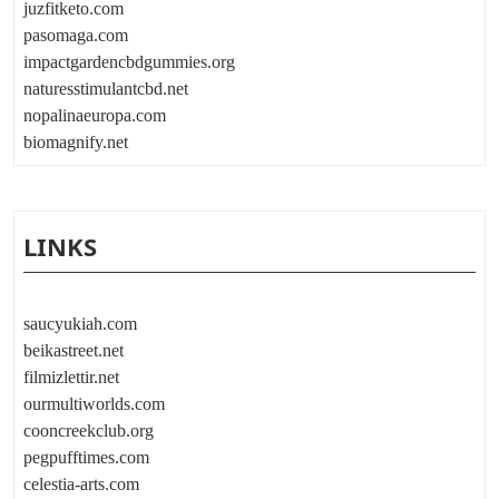
juzfitketo.com
pasomaga.com
impactgardencbdgummies.org
naturesstimulantcbd.net
nopalinaeuropa.com
biomagnify.net
LINKS
saucyukiah.com
beikastreet.net
filmizlettir.net
ourmultiworlds.com
cooncreekclub.org
pegpufftimes.com
celestia-arts.com