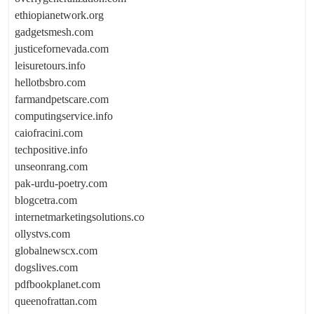
ethiopianetwork.org
gadgetsmesh.com
justicefornevada.com
leisuretours.info
hellotbsbro.com
farmandpetscare.com
computingservice.info
caiofracini.com
techpositive.info
unseonrang.com
pak-urdu-poetry.com
blogcetra.com
internetmarketingsolutions.co
ollystvs.com
globalnewscx.com
dogslives.com
pdfbookplanet.com
queenofrattan.com