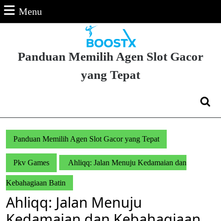
Skip
Menu
Menu
to
content
Skip
to
Panduan Memilih Agen Slot Gacor
Content
yang Tepat
Search
for:
Panduan Memilih Agen Slot Gacor yang Tepat
Pkv Games
Ahliqq: Jalan Menuju Kedamaian dan
Kebahagiaan Batin
Ahliqq: Jalan Menuju
Kedamaian dan Kebahagiaan