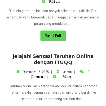
30,
9:02 am
keberuntu
2025
memenuhi
Di dunia game online, ada banyak pilihan untuk dipilih. Dari
strategi
penembak yang bergerak cepat hingga permainan permainan
dalam
peran yang mendalam, ...
permainan
online
Read
Read Full
Full
Jelajahi Sensasi Taruhan Online
Jelajahi
dengan ITUQQ
Sensasi
December
admin
December 13, 2025
admin
0
Taruhan
13,
Comments
1:59 am
Online
2025
dengan
Taruhan online menjadi semakin populer dalam beberapa
ITUQQ
tahun terakhir, dengan semakin banyak orang beralih ke
internet untuk memasang taruhan dan ...