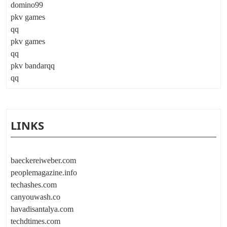
domino99
pkv games
qq
pkv games
qq
pkv bandarqq
qq
LINKS
baeckereiweber.com
peoplemagazine.info
techashes.com
canyouwash.co
havadisantalya.com
techdtimes.com