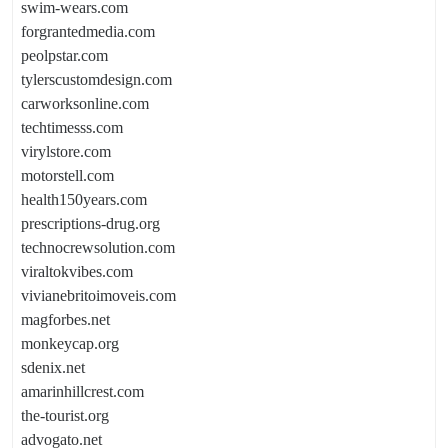
swim-wears.com
forgrantedmedia.com
peolpstar.com
tylerscustomdesign.com
carworksonline.com
techtimesss.com
virylstore.com
motorstell.com
health150years.com
prescriptions-drug.org
technocrewsolution.com
viraltokvibes.com
vivianebritoimoveis.com
magforbes.net
monkeycap.org
sdenix.net
amarinhillcrest.com
the-tourist.org
advogato.net