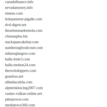
canadafinance.info
nevadamoney.info
rimene.com
ledepanneur-pigalle.com
dvd-digest.net
theartistsmarketnola.com
chiranaplus.biz
stackspancakebar.com
namheongfoodcourt.com
milanoglasgow.com
hallu-forte3.com
hallu-motion24.com
therockskippers.com
granfoss.net
allindiacafela.com
alpineskiracing2007.com
casino-vulkan-online.net
pitrepower.com
mediatown360.com