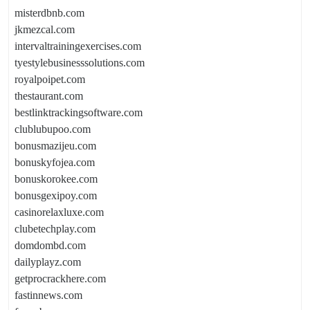
misterdbnb.com
jkmezcal.com
intervaltrainingexercises.com
tyestylebusinesssolutions.com
royalpoipet.com
thestaurant.com
bestlinktrackingsoftware.com
clublubupoo.com
bonusmazijeu.com
bonuskyfojea.com
bonuskorokee.com
bonusgexipoy.com
casinorelaxluxe.com
clubetechplay.com
domdombd.com
dailyplayz.com
getprocrackhere.com
fastinnews.com