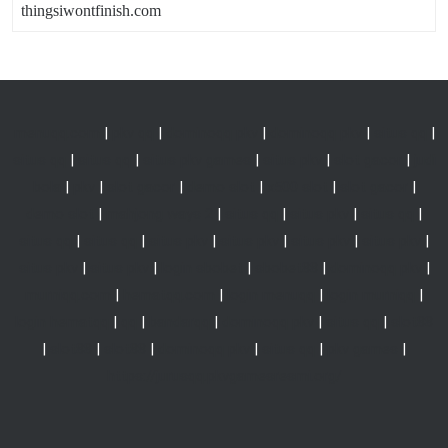
thingsiwontfinish.com
menuqq.com
|
pkv qq
|
dominoqq pkv
|
dominoqq pkv
|
situs qq
|
situs qq
|
situs qq
|
situs pkv games
|
situs pkv
|
slot gacor
|
judi
bola
|
pkv
|
slot gacor
|
demo slot
|
x500 slot
|
slot gacor
|
demo slot
|
mahjong ways 2
|
situs qq
|
situs pkv
|
situs qq
|
situs qq
|
situs qq
|
situs pkv
|
situs pkv
|
situs pkv
|
situs pkv
|
situs pkv
|
situs pkv
|
login sbobet
|
sbobet88
|
dominoqq pkv
|
murniqq.com
|
hematqq.com
|
login menuqq
|
login murniqq
|
login hematqq
|
qq
|
bandarqq
|
dominoqq pkv
|
situs qq
|
slot88
|
slot88
|
slot88
|
dominoqq pkv
|
situs qq
|
pkv games
|
https://jurusqq.pkvgamesresmi.org/