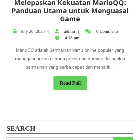
Melepaskan Kekuatan MarioQQ:
Panduan Utama untuk Menguasai
Melepaskan
Game
Kekuatan
July
admin
July 20, 2025
admin
0 Comments
MarioQQ:
20,
4:18 pm
Panduan
2025
Utama
MarioQQ adalah permainan kartu online populer yang
untuk
menggabungkan elemen poker dan domino. Ini adalah
Menguasai
permainan yang serba cepat dan menarik ...
Game
Read
Read Full
Full
SEARCH