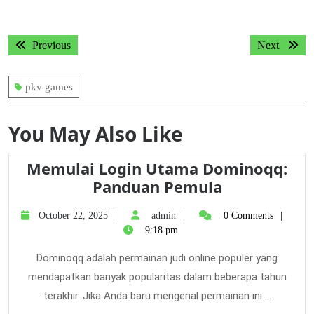
Post
Previous
Next
Previous
Next
navigation
post:
post:
pkv games
You May Also Like
Memulai Login Utama Dominoqq:
Memulai
Panduan Pemula
Login
October
admin
October 22, 2025
admin
0 Comments
Utama
22,
9:18 pm
Dominoqq:
2025
Panduan
Dominoqq adalah permainan judi online populer yang
Pemula
mendapatkan banyak popularitas dalam beberapa tahun
terakhir. Jika Anda baru mengenal permainan ini ...