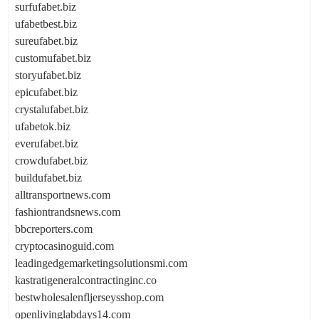
surfufabet.biz
ufabetbest.biz
sureufabet.biz
customufabet.biz
storyufabet.biz
epicufabet.biz
crystalufabet.biz
ufabetok.biz
everufabet.biz
crowdufabet.biz
buildufabet.biz
alltransportnews.com
fashiontrandsnews.com
bbcreporters.com
cryptocasinoguid.com
leadingedgemarketingsolutionsmi.com
kastratigeneralcontractinginc.co
bestwholesalenfljerseysshop.com
openlivinglabdays14.com