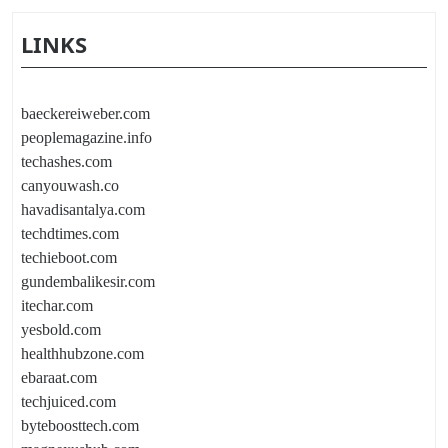
LINKS
baeckereiweber.com
peoplemagazine.info
techashes.com
canyouwash.co
havadisantalya.com
techdtimes.com
techieboot.com
gundembalikesir.com
itechar.com
yesbold.com
healthhubzone.com
ebaraat.com
techjuiced.com
byteboosttech.com