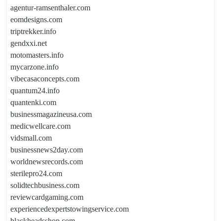
agentur-ramsenthaler.com
eomdesigns.com
triptrekker.info
gendxxi.net
motomasters.info
mycarzone.info
vibecasaconcepts.com
quantum24.info
quantenki.com
businessmagazineusa.com
medicwellcare.com
vidsmall.com
businessnews2day.com
worldnewsrecords.com
sterilepro24.com
solidtechbusiness.com
reviewcardgaming.com
experiencedexpertstowingservice.com
blackheadsshop.com