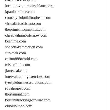
location-voiture-casablanca.org
kpaulbartelme.com
comedyclubofhiltonhead.com
virtualartsassistant.com
theprimeinfographics.com
cheapvaliumordernow.com
beenime.com
sodecia-kemmerich.com
fun-mak.com
casino888world.com
misterdbnb.com
jkmezcal.com
intervaltrainingexercises.com
tyestylebusinesssolutions.com
royalpoipet.com
thestaurant.com
bestlinktrackingsoftware.com
clublubupoo.com