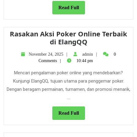
Read
Read Full
Full
Rasakan Aksi Poker Online Terbaik
Rasakan
di ElangQQ
Aksi
November
admin
November 24, 2025
admin
0
Poker
24,
Comments
10:44 pm
Online
2025
Terbaik
Mencari pengalaman poker online yang mendebarkan?
di
Kunjungi ElangQQ, tujuan utama para penggemar poker.
ElangQQ
Dengan beragam permainan, turnamen, dan promosi menarik,
...
Read
Read Full
Full