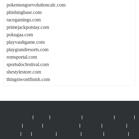
pokemongoevolutioncalc.com
phishingbase.com
racegamings.com
primejackpotstay.com
pokugaa.com
playvaultgame.com
playgrandresorts.com
romsportal.com
sportsdocfestival.com
shestylestore.com
thingsiwontfinish.com
menuqq.com
|
pkv qq
|
dominoqq pkv
|
dominoqq pkv
|
situs qq
|
situs qq
|
situs qq
|
situs pkv games
|
situs pkv
|
slot gacor
|
judi
bola
|
pkv
|
slot gacor
|
demo slot
|
x500 slot
|
slot gacor
|