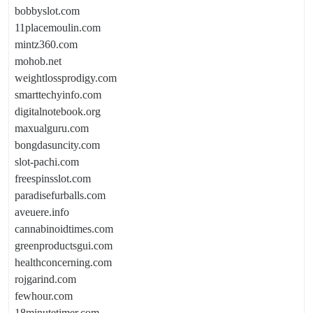
bobbyslot.com
11placemoulin.com
mintz360.com
mohob.net
weightlossprodigy.com
smarttechyinfo.com
digitalnotebook.org
maxualguru.com
bongdasuncity.com
slot-pachi.com
freespinsslot.com
paradisefurballs.com
aveuere.info
cannabinoidtimes.com
greenproductsgui.com
healthconcerning.com
rojgarind.com
fewhour.com
18minutetimer.com