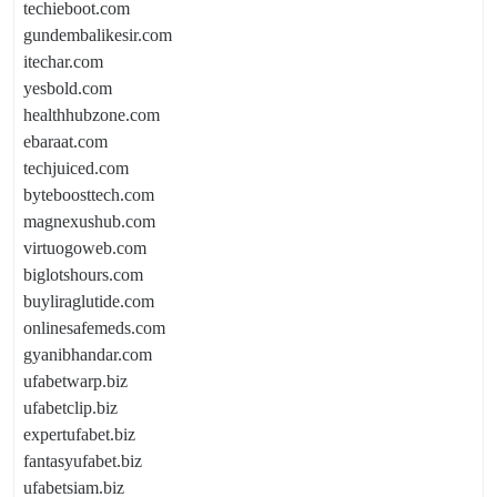
techieboot.com
gundembalikesir.com
itechar.com
yesbold.com
healthhubzone.com
ebaraat.com
techjuiced.com
byteboosttech.com
magnexushub.com
virtuogoweb.com
biglotshours.com
buyliraglutide.com
onlinesafemeds.com
gyanibhandar.com
ufabetwarp.biz
ufabetclip.biz
expertufabet.biz
fantasyufabet.biz
ufabetsiam.biz