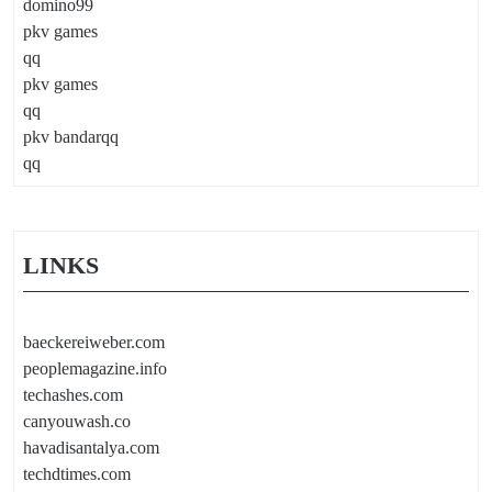
domino99
pkv games
qq
pkv games
qq
pkv bandarqq
qq
LINKS
baeckereiweber.com
peoplemagazine.info
techashes.com
canyouwash.co
havadisantalya.com
techdtimes.com