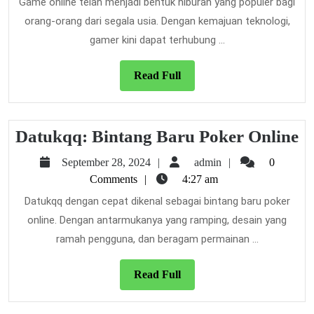
Game online telah menjadi bentuk hiburan yang populer bagi
dengan
orang-orang dari segala usia. Dengan kemajuan teknologi,
Abang
gamer kini dapat terhubung ...
Read
Read Full
Full
D
Datukqq: Bintang Baru Poker Online
B
September
admin
September 28, 2024
admin
0
B
28,
Comments
4:27 am
2024
P
Datukqq dengan cepat dikenal sebagai bintang baru poker
O
online. Dengan antarmukanya yang ramping, desain yang
ramah pengguna, dan beragam permainan ...
Read
Read Full
Full