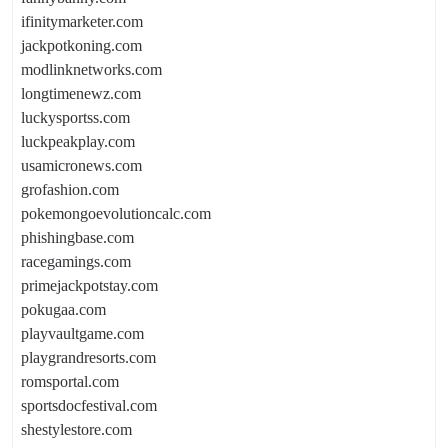
ifinitymarketer.com
jackpotkoning.com
modlinknetworks.com
longtimenewz.com
luckysportss.com
luckpeakplay.com
usamicronews.com
grofashion.com
pokemongoevolutioncalc.com
phishingbase.com
racegamings.com
primejackpotstay.com
pokugaa.com
playvaultgame.com
playgrandresorts.com
romsportal.com
sportsdocfestival.com
shestylestore.com