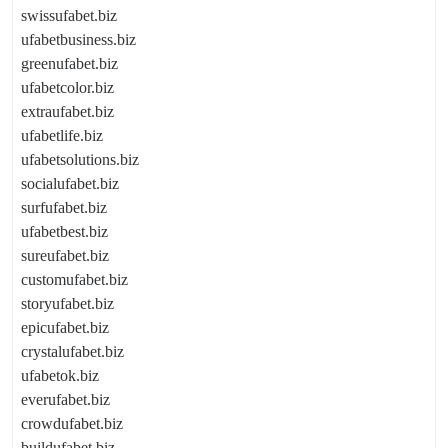
swissufabet.biz
ufabetbusiness.biz
greenufabet.biz
ufabetcolor.biz
extraufabet.biz
ufabetlife.biz
ufabetsolutions.biz
socialufabet.biz
surfufabet.biz
ufabetbest.biz
sureufabet.biz
customufabet.biz
storyufabet.biz
epicufabet.biz
crystalufabet.biz
ufabetok.biz
everufabet.biz
crowdufabet.biz
buildufabet.biz