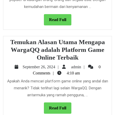
Meli
kemudahan bermain dari kenyamanan ...
Lebi
Read
Read Full
Deka
Full
Plat
Gam
Temukan Alasan Utama Mengapa
Onli
WargaQQ adalah Platform Game
Popu
Temukan
Online Terbaik
Alasan
September
admin
September 26, 2024
admin
0
Utama
26,
Comments
4:10 am
2024
Mengapa
Apakah Anda mencari platform game online yang andal dan
WargaQQ
menarik? Tidak terlihat lagi selain WargaQQ. Dengan
adalah
antarmuka yang ramah pengguna, ...
Platform
Read
Read Full
Game
Full