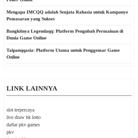
Mengapa IMCQQ adalah Senjata Rahasia untuk Kampanye
Pemasaran yang Sukses
Bangkitnya Legendaqq: Platform Pengubah Permainan di
Dunia Game Online
Taipanqqasia: Platform Utama untuk Penggemar Game
Online
LINK LAINNYA
slot terpercaya
live draw hk lotto
daftar pkv games
pkv