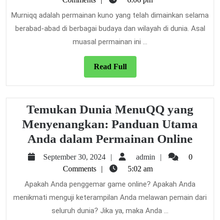
2024
Pandu
Murniqq adalah permainan kuno yang telah dimainkan selama
Permai
berabad-abad di berbagai budaya dan wilayah di dunia. Asal
Kuno
muasal permainan ini ...
Read
Read Full
Full
Temukan Dunia MenuQQ yang
Menyenangkan: Panduan Utama
Tem
Anda dalam Permainan Online
Duni
September
admin
September 30, 2024
admin
0
Men
30,
Comments
5:02 am
2024
yang
Apakah Anda penggemar game online? Apakah Anda
Meny
menikmati menguji keterampilan Anda melawan pemain dari
Pand
seluruh dunia? Jika ya, maka Anda ...