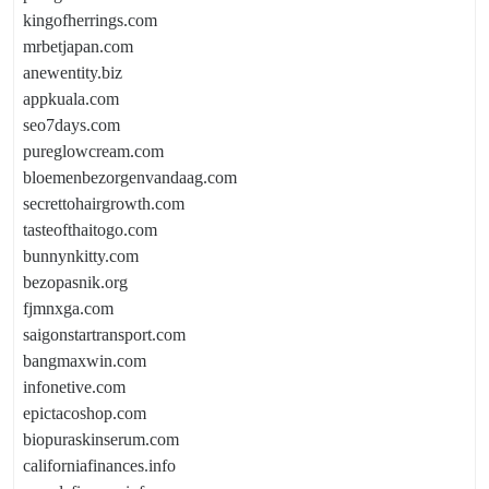
kingofherrings.com
mrbetjapan.com
anewentity.biz
appkuala.com
seo7days.com
pureglowcream.com
bloemenbezorgenvandaag.com
secrettohairgrowth.com
tasteofthaitogo.com
bunnynkitty.com
bezopasnik.org
fjmnxga.com
saigonstartransport.com
bangmaxwin.com
infonetive.com
epictacoshop.com
biopuraskinserum.com
californiafinances.info