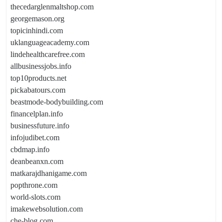
thecedarglenmaltshop.com
georgemason.org
topicinhindi.com
uklanguageacademy.com
lindehealthcarefree.com
allbusinessjobs.info
top10products.net
pickabatours.com
beastmode-bodybuilding.com
financelplan.info
businessfuture.info
infojudibet.com
cbdmap.info
deanbeanxn.com
matkarajdhanigame.com
popthrone.com
world-slots.com
imakewebsolution.com
che-blog.com