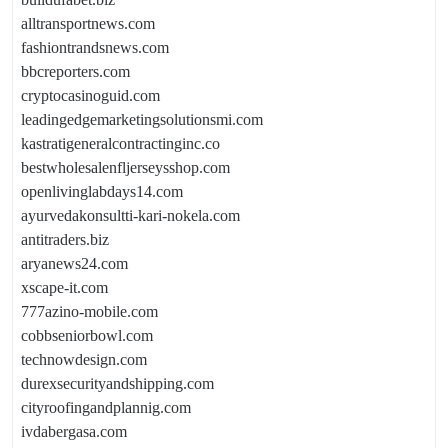
alltransportnews.com
fashiontrandsnews.com
bbcreporters.com
cryptocasinoguid.com
leadingedgemarketingsolutionsmi.com
kastratigeneralcontractinginc.co
bestwholesalenfljerseysshop.com
openlivinglabdays14.com
ayurvedakonsultti-kari-nokela.com
antitraders.biz
aryanews24.com
xscape-it.com
777azino-mobile.com
cobbseniorbowl.com
technowdesign.com
durexsecurityandshipping.com
cityroofingandplannig.com
ivdabergasa.com