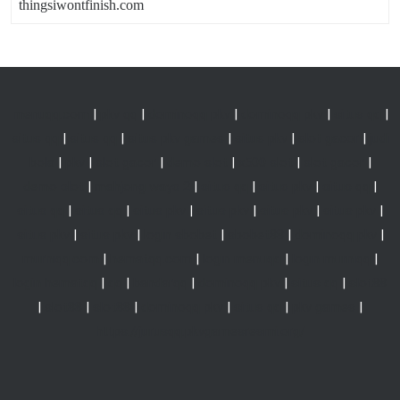
thingsiwontfinish.com
menuqq.com
|
pkv qq
|
dominoqq pkv
|
dominoqq pkv
|
situs qq
|
situs qq
|
situs qq
|
situs pkv games
|
situs pkv
|
slot gacor
|
judi
bola
|
pkv
|
slot gacor
|
demo slot
|
x500 slot
|
slot gacor
|
demo slot
|
mahjong ways 2
|
situs qq
|
situs pkv
|
situs qq
|
situs qq
|
situs qq
|
situs pkv
|
situs pkv
|
situs pkv
|
situs pkv
|
situs pkv
|
situs pkv
|
login sbobet
|
sbobet88
|
dominoqq pkv
|
murniqq.com
|
hematqq.com
|
login menuqq
|
login murniqq
|
login hematqq
|
qq
|
bandarqq
|
dominoqq pkv
|
situs qq
|
slot88
|
slot88
|
slot88
|
dominoqq pkv
|
situs qq
|
pkv games
|
https://jurusqq.pkvgamesresmi.org/