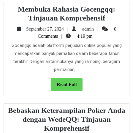
Membuka Rahasia Gocengqq:
Membuk
Tinjauan Komprehensif
Rahasia
September
admin
September 27, 2024
admin
0
Gocengq
27,
Comments
4:19 pm
2024
Tinjaua
Gocengqq adalah platform perjudian online populer yang
Kompreh
mendapatkan banyak perhatian dalam beberapa tahun
terakhir. Dengan antarmukanya yang ramping, beragam
permainan, ...
Read
Read Full
Full
Bebaskan Keterampilan Poker Anda
dengan WedeQQ: Tinjauan
Bebaskan
Komprehensif